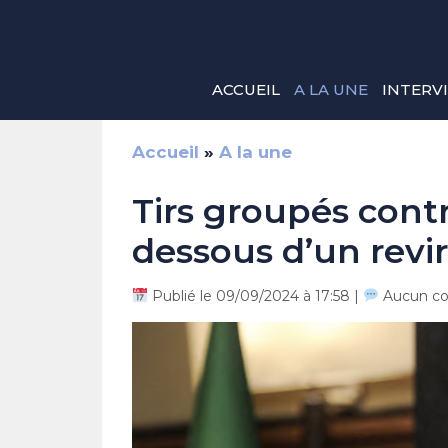
Aller
au
contenu
ACCUEIL
A LA UNE
INTERV
Accueil
»
A la une
Tirs groupés cont
dessous d’un rev
Publié le 09/09/2024 à 17:58 |
Aucun c