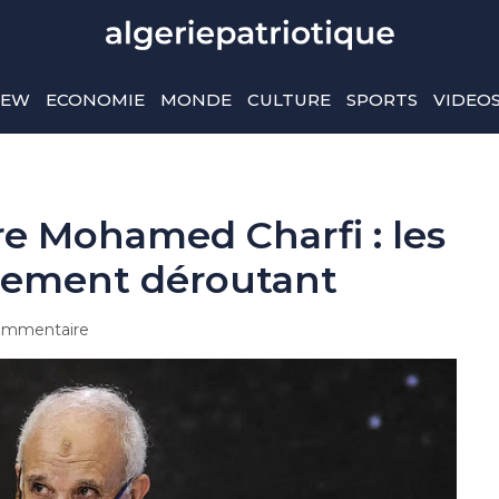
IEW
ECONOMIE
MONDE
CULTURE
SPORTS
VIDEO
re Mohamed Charfi : les
irement déroutant
ommentaire