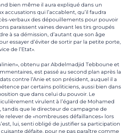
uand bien même il aura expliqué dans un
accusations qui l’accablent, qu’il faudra
rocès-verbaux des dépouillements pour pouvoir
tions paraissent vaines devant les tirs groupés
ttendre à sa démission, d’autant que son âge
essayer d’éviter de sortir par la petite porte,
ce de l’Etat».
 stalinien», obtenu par Abdelmadjid Tebboune et
commentaires, est passé au second plan après la
dats contre l’Anie et son président, auquel il a
ence par certains politiciens, aussi bien dans
osition que dans celui du pouvoir. Le
ticulièrement virulent à l’égard de Mohamed
, tandis que le directeur de campagne de
 relever de «nombreuses défaillances» lors
est, lui, senti obligé de justifier sa participation
sa cuisante défaite, pour ne pas paraître comme