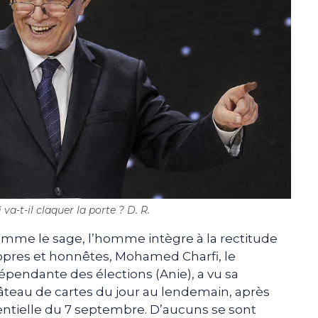
a-t-il claquer la porte ? D. R.
mme le sage, l’homme intègre à la rectitude
ropres et honnêtes, Mohamed Charfi, le
dépendante des élections (Anie), a vu sa
teau de cartes du jour au lendemain, après
dentielle du 7 septembre. D’aucuns se sont