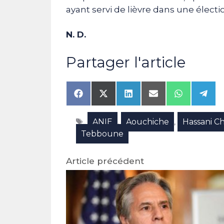
ayant servi de lièvre dans une électio
N. D.
Partager l'article
Share
Share
Share
Share
Share
Shar
on
on
on
on
on
on
Facebook
X
LinkedIn
Email
WhatsAp
Tele
Étiquettes
ANIE
Aouchiche
Hassani Ch
(Twitter)
,
,
Tebboune
Article précédent