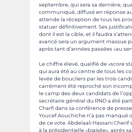
septembre, qui sera sa dernière, q
communiqué, diffusé en réponse aux 
attende la réception de tous les p
statuer définitivement. Ses justifica
dont il est la cible, et il faudra s’a
avancé sera un argument massue pour 
après tant d’années passées «au servi
Le chiffre élevé, qualifié de «score
qui aura été au centre de tous les 
levée de boucliers par les trois candi
carrément été reproché son incompét
le camp des deux candidats de l’opp
secrétaire général du RND a été par
Charfi dans sa conférence de presse
Youcef Aouchiche n’a pas manqué de
de ce vote. Abdelaali Hassani Cherif s’
à la présidentielle «biaisée», après 