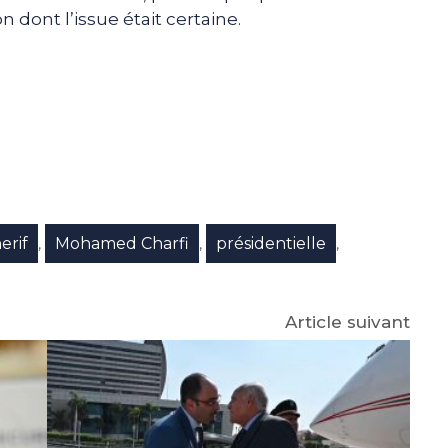
n dont l’issue était certaine.
e
p
gram
erif
Mohamed Charfi
présidentielle
,
,
,
Article suivant