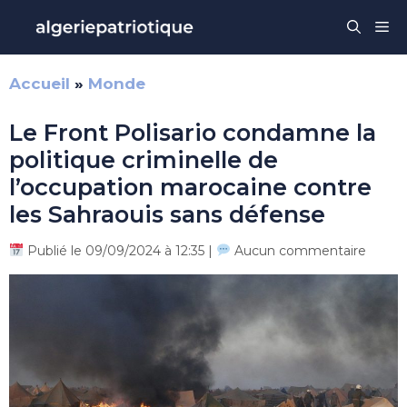
Aller
Me
au
contenu
Accueil
»
Monde
Le Front Polisario condamne la
politique criminelle de
l’occupation marocaine contre
les Sahraouis sans défense
Publié le 09/09/2024 à 12:35 |
Aucun commentaire