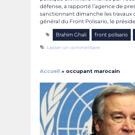
défense, a rapporté l’agence de pr
sanctionnant dimanche les travaux d
général du Front Polisario, le présid
Étiquettes
Brahim Ghali
front polisario
,
,
Laisser un commentaire
Accueil
»
occupant marocain