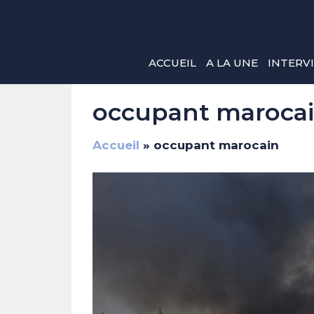
Aller
au
contenu
ACCUEIL
A LA UNE
INTERV
occupant maroca
Accueil
»
occupant marocain