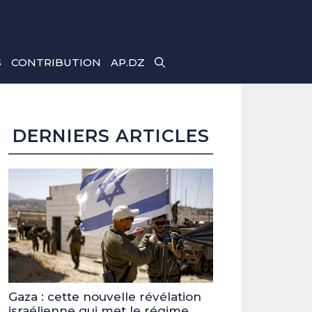
S
CONTRIBUTION
AP.DZ
DERNIERS ARTICLES
Gaza : cette nouvelle révélation
israélienne qui met le régime