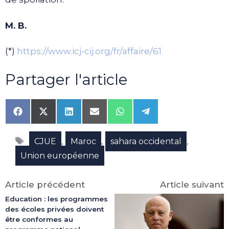
M. B.
(*)
https://www.icj-cij.org/fr/affaire/61
Partager l'article
Share
Share
Share
Share
Share
Share
on
on
on
on
on
on
Facebook
X
LinkedIn
Email
WhatsApp
Telegram
Étiquettes
(Twitter)
,
,
,
CJUE
Maroc
sahara occidental
Union européenne
Article précédent
Article suivant
Education : les programmes
des écoles privées doivent
être conformes au