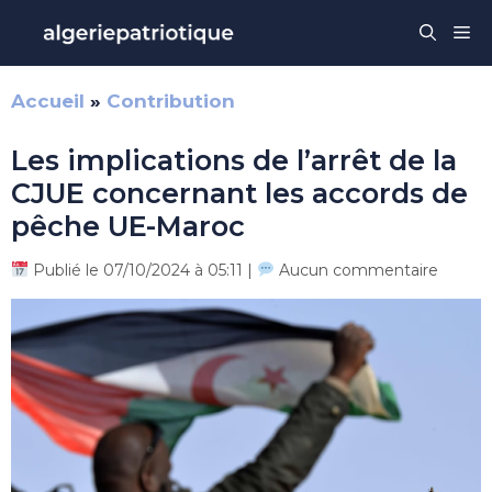
Aller
Me
au
contenu
Accueil
»
Contribution
Les implications de l’arrêt de la
CJUE concernant les accords de
pêche UE-Maroc
Publié le 07/10/2024 à 05:11 |
Aucun commentaire