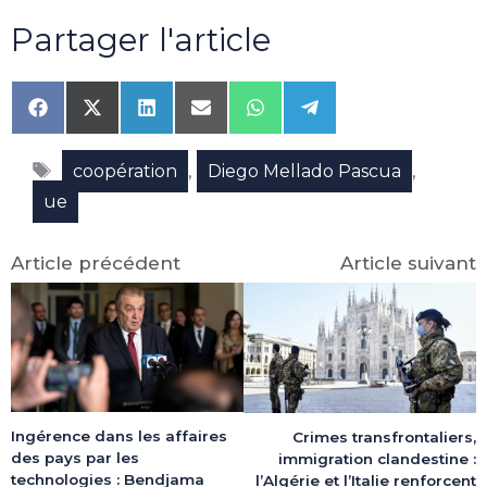
Partager l'article
Share
Share
Share
Share
Share
Share
on
on
on
on
on
on
Facebook
X
LinkedIn
Email
WhatsApp
Telegram
Étiquettes
(Twitter)
,
,
coopération
Diego Mellado Pascua
ue
Article précédent
Article suivant
Ingérence dans les affaires
Crimes transfrontaliers,
des pays par les
immigration clandestine :
technologies : Bendjama
l’Algérie et l’Italie renforcent