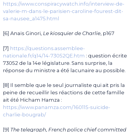
https://www.conspiracywatch.info/interview-de-
valerie-m-dans-le-parisien-caroline-fourest-dit-
sa-
nausee_a1475.html
[6] Anaïs Ginori,
Le kiosquier de Charlie
, p167
[7]
https://questions.assemblee-
nationale.fr/q14/14-73052QE.htm
: question écrite
73052 de la 14e législature. Sans surprise, la
réponse du ministre a été lacunaire au possible.
[8] Il semble que le seul journaliste qui ait pris la
peine de recueillir les réactions de cette famille
ait été Hicham Hamza :
https://www.panamza.com/160115-suicide-
charlie-bougrab/
[9]
The telegraph
,
French police chief committed