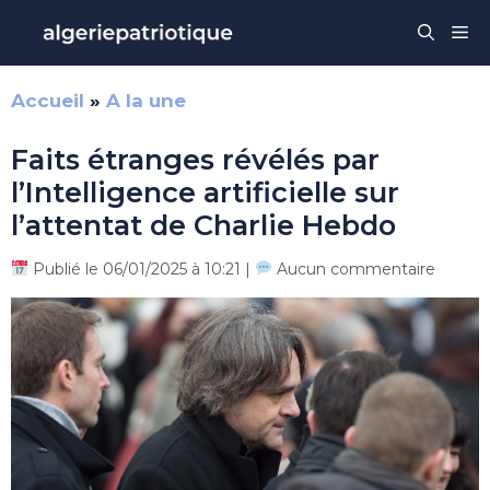
Aller
Me
au
contenu
Accueil
»
A la une
Faits étranges révélés par
l’Intelligence artificielle sur
l’attentat de Charlie Hebdo
Publié le 06/01/2025 à 10:21 |
Aucun commentaire