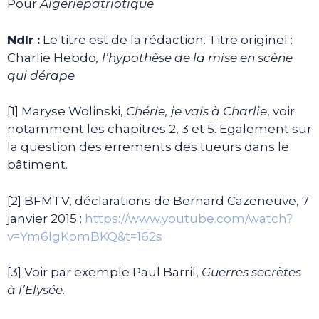
Pour
Algeriepatriotique
Ndlr :
Le titre est de la rédaction. Titre originel :
Charlie Hebdo
, l’hypothèse de la mise en scène
qui dérape
[1] Maryse Wolinski,
Chérie, je vais à Charlie
, voir
notamment les chapitres 2, 3 et 5. Egalement sur
la question des errements des tueurs dans le
bâtiment.
[2] BFMTV, déclarations de Bernard Cazeneuve, 7
janvier 2015 :
https://www.youtube.com/watch?
v=Ym6IgKomBKQ&t=162s
[3] Voir par exemple Paul Barril,
Guerres secrètes
à l’Elysée
.