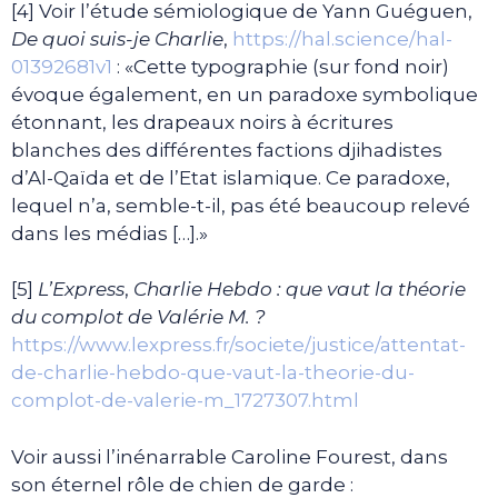
[4] Voir l’étude sémiologique de Yann Guéguen,
De quoi suis-je Charlie
,
https://hal.science/hal-
01392681v1
: «Cette typographie (sur fond noir)
évoque également, en un paradoxe symbolique
étonnant, les drapeaux noirs à écritures
blanches des différentes factions djihadistes
d’Al-Qaïda et de l’Etat islamique. Ce paradoxe,
lequel n’a, semble-t-il, pas été beaucoup relevé
dans les médias […].»
[5]
L’Express
,
Charlie Hebdo : que vaut la théorie
du complot de Valérie M. ?
https://www.lexpress.fr/societe/justice/attentat-
de-charlie-hebdo-que-vaut-la-theorie-du-
complot-de-valerie-m_1727307.html
Voir aussi l’inénarrable Caroline Fourest, dans
son éternel rôle de chien de garde :