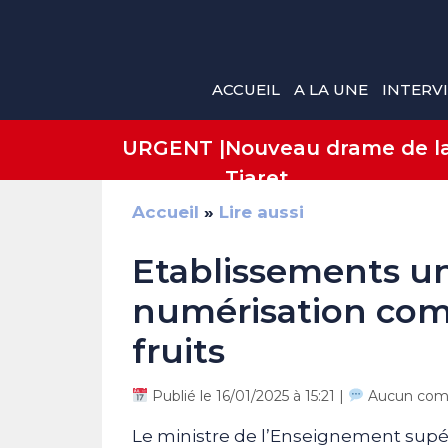
Aller
au
contenu
ACCUEIL
A LA UNE
INTERV
URGENT |
Nouveau drame de la 
Tiaret
Accueil
»
Lire aussi
Etablissements univ
numérisation com
fruits
Publié le 16/01/2025 à 15:21 |
Aucun com
Le ministre de l’Enseignement supér