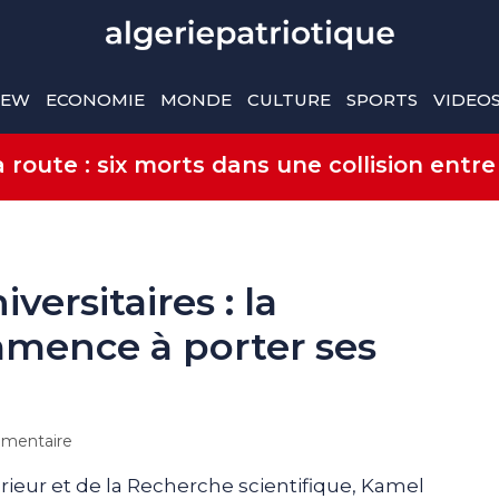
IEW
ECONOMIE
MONDE
CULTURE
SPORTS
VIDEO
route : six morts dans une collision entre
ersitaires : la
mence à porter ses
mentaire
ieur et de la Recherche scientifique, Kamel