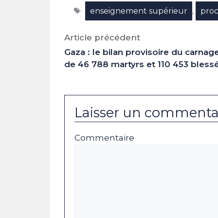
Facebook
X
LinkedIn
Email
WhatsAp
Tele
Étiquettes
enseignement supérieur
proc
(Twitter)
,
Article précédent
Gaza : le bilan provisoire du carnag
de 46 788 martyrs et 110 453 bless
Laisser un commenta
Commentaire