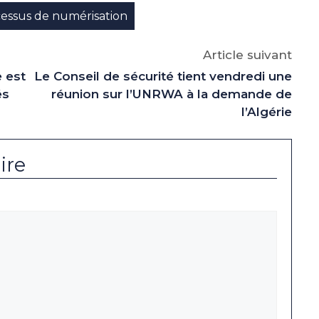
p
gram
essus de numérisation
Article suivant
e est
Le Conseil de sécurité tient vendredi une
és
réunion sur l’UNRWA à la demande de
l’Algérie
ire