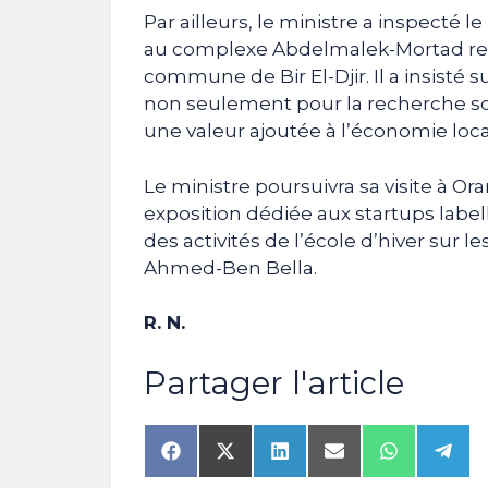
Par ailleurs, le ministre a inspecté l
au complexe Abdelmalek-Mortad relev
commune de Bir El-Djir. Il a insisté s
non seulement pour la recherche sc
une valeur ajoutée à l’économie loca
Le ministre poursuivra sa visite à Or
exposition dédiée aux startups labell
des activités de l’école d’hiver sur le
Ahmed-Ben Bella.
R. N.
Partager l'article
Share
Share
Share
Share
Share
Shar
on
on
on
on
on
on