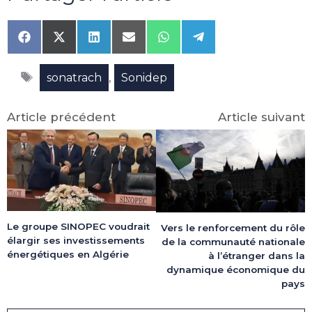
Share
Share
Share
Share
Share
Share
on
on
on
on
on
on
Facebook
X
LinkedIn
Email
WhatsApp
Telegram
Étiquettes
(Twitter)
,
sonatrach
Sonidep
Article précédent
Article suivant
Le groupe SINOPEC voudrait
Vers le renforcement du rôle
élargir ses investissements
de la communauté nationale
énergétiques en Algérie
à l’étranger dans la
dynamique économique du
pays