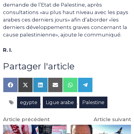
demande de l’Etat de Palestine, après
consultations «au plus haut niveau avec les pays
arabes ces derniers jours» afin d’aborder «les
derniers développements graves concernant la
cause palestinienne», ajoute le communiqué.
R. I.
Partager l'article
Share
Share
Share
Share
Share
Share
on
on
on
on
on
on
Facebook
X
LinkedIn
Email
WhatsApp
Telegram
Étiquettes
(Twitter)
,
,
egypte
Ligue arabe
Palestine
Article précédent
Article suivant