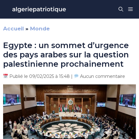
Aller
Me
au
contenu
Accueil
»
Monde
Egypte : un sommet d’urgence
des pays arabes sur la question
palestinienne prochainement
Publié le 09/02/2025 à 15:48 |
Aucun commentaire