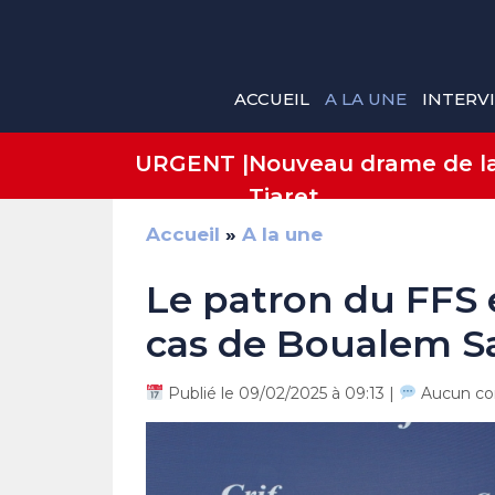
Aller
au
contenu
ACCUEIL
A LA UNE
INTERV
URGENT |
Nouveau drame de la 
Tiaret
Accueil
»
A la une
Le patron du FFS 
cas de Boualem Sa
Publié le 09/02/2025 à 09:13 |
Aucun co