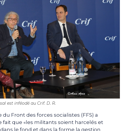
l est inféodé au Crif. D. R.
 du Front des forces socialistes (FFS) a
ait que «les militants soient harcelés et
«dans le fond et dans la forme la gestion