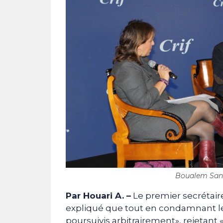
Boualem Sansa
Par Houari A. –
Le premier secrétaire
expliqué que tout en condamnant le f
poursuivis arbitrairement», rejetant 