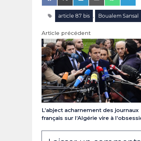
Share
Share
Share
Share
Share
Shar
on
on
on
on
on
on
Facebook
X
LinkedIn
Email
WhatsAp
Tele
Étiquettes
article 87 bis
Boualem Sansal
(Twitter)
,
Article précédent
L’abject acharnement des journaux
français sur l’Algérie vire à l’obsess