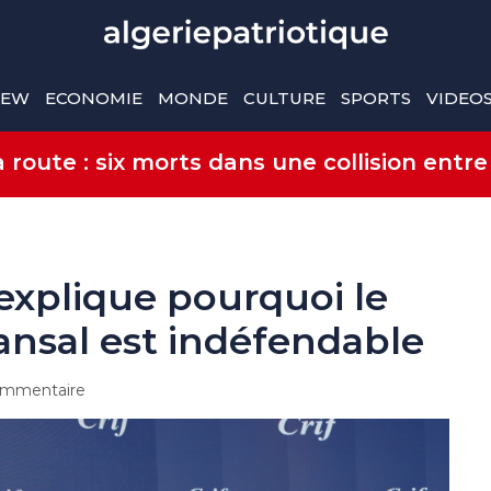
IEW
ECONOMIE
MONDE
CULTURE
SPORTS
VIDEO
route : six morts dans une collision entre
explique pourquoi le
nsal est indéfendable
mmentaire