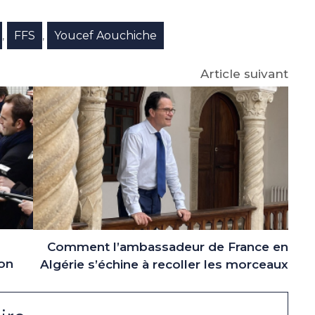
e
p
gram
FFS
Youcef Aouchiche
,
,
Article suivant
Comment l’ambassadeur de France en
ion
Algérie s’échine à recoller les morceaux