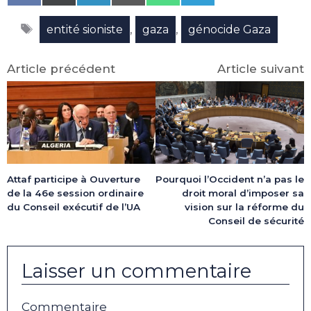
on
on
on
on
on
on
Facebook
X
LinkedIn
Email
WhatsApp
Telegram
Étiquettes
(Twitter)
,
,
entité sioniste
gaza
génocide Gaza
Article précédent
Article suivant
Attaf participe à Ouverture
Pourquoi l’Occident n’a pas le
de la 46e session ordinaire
droit moral d’imposer sa
du Conseil exécutif de l’UA
vision sur la réforme du
Conseil de sécurité
Laisser un commentaire
Commentaire