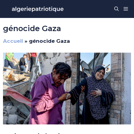
Aller
Me
au
contenu
génocide Gaza
Accueil
»
génocide Gaza