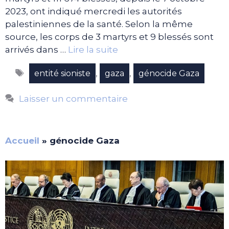
2023, ont indiqué mercredi les autorités
palestiniennes de la santé. Selon la même
source, les corps de 3 martyrs et 9 blessés sont
arrivés dans …
Lire la suite
Étiquettes
,
,
entité sioniste
gaza
génocide Gaza
Laisser un commentaire
Accueil
»
génocide Gaza