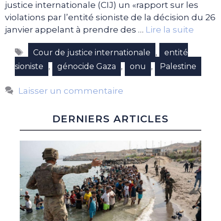
justice internationale (CIJ) un «rapport sur les
violations par l’entité sioniste de la décision du 26
janvier appelant à prendre des …
Lire la suite
Étiquettes
,
Cour de justice internationale
entité
,
,
,
sioniste
génocide Gaza
onu
Palestine
Laisser un commentaire
DERNIERS ARTICLES