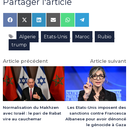
Partager l'article
Share
Share
Share
Share
Share
Share
on
on
on
on
on
on
Facebook
X
LinkedIn
Email
WhatsApp
Telegram
Étiquettes
(Twitter)
,
,
,
,
Algerie
Etats-Unis
Maroc
Rubio
trump
Article précédent
Article suivant
Normalisation du Makhzen
Les Etats-Unis imposent des
avec Israël : le pari de Rabat
sanctions contre Francesca
vire au cauchemar
Albanese pour avoir dénoncé
le génocide à Gaza