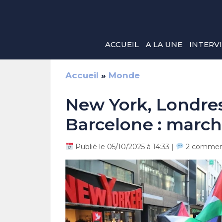
Aller
au
contenu
ACCUEIL
A LA UNE
INTERV
Accueil
»
Monde
New York, Londres
Barcelone : march
Publié le 05/10/2025 à 14:33 |
2 comment