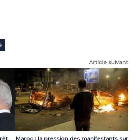
e
p
gram
é
Article suivant
rrêt
Maroc : la pression des manifestants sur