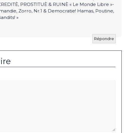
EDITÈ, PROSTITUÈ & RUINÈ « Le Monde Libre »-
andie, Zorro, Nr.1 & Democratie! Hamas, Poutine,
andits! »
Répondre
ire