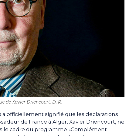
ue de Xavier Driencourt. D. R.
 a officiellement signifié que les déclarations
assadeur de France à Alger, Xavier Driencourt, ne
ans le cadre du programme «Complément