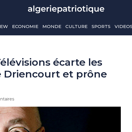
IEW
ECONOMIE
MONDE
CULTURE
SPORTS
VIDEO
élévisions écarte les
e Driencourt et prône
taires