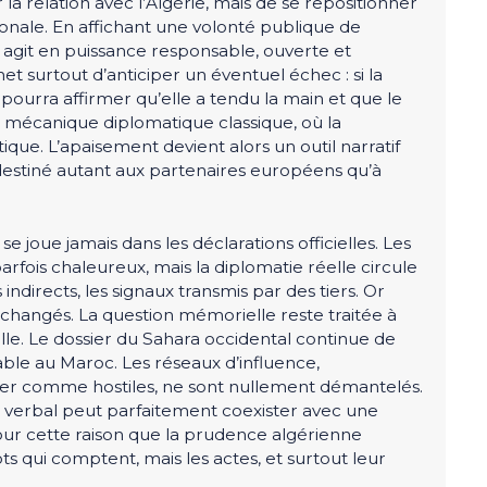
 la relation avec l’Algérie, mais de se repositionner
onale. En affichant une volonté publique de
 agit en puissance responsable, ouverte et
t surtout d’anticiper un éventuel échec : si la
 pourra affirmer qu’elle a tendu la main et que le
ne mécanique diplomatique classique, où la
que. L’apaisement devient alors un outil narratif
 destiné autant aux partenaires européens qu’à
se joue jamais dans les déclarations officielles. Les
fois chaleureux, mais la diplomatie réelle circule
s indirects, les signaux transmis par des tiers. Or
changés. La question mémorielle reste traitée à
le. Le dossier du Sahara occidental continue de
ble au Maroc. Les réseaux d’influence,
lger comme hostiles, ne sont nullement démantelés.
nt verbal peut parfaitement coexister avec une
our cette raison que la prudence algérienne
s qui comptent, mais les actes, et surtout leur