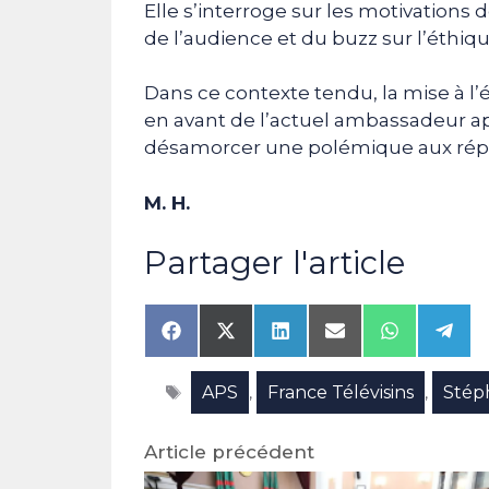
Elle s’interroge sur les motivations
de l’audience et du buzz sur l’éthique
Dans ce contexte tendu, la mise à l’
en avant de l’actuel ambassadeur 
désamorcer une polémique aux répe
M. H.
Partager l'article
Share
Share
Share
Share
Share
Shar
on
on
on
on
on
on
Facebook
X
LinkedIn
Email
WhatsAp
Tele
Étiquettes
APS
France Télévisins
Stép
(Twitter)
,
,
Article précédent