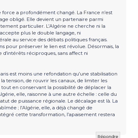
de force a profondément changé. La France n’est
sage obligé. Elle devient un partenaire parmi
aitement particulier. L’Algérie ne cherche ni la
n’accepte plus le double langage, ni
térale au service des débats politiques français.
s pour préserver le lien est révolue. Désormais, la
e d’intérêts réciproques, sans affect ni
ris est moins une refondation qu’une stabilisation
la tension, de rouvrir les canaux, de limiter les
out en conservant la possibilité de déplacer la
gérie, elle, raisonne à une autre échelle : celle du
atut de puissance régionale. Le décalage est là. La
îmée ; l’Algérie, elle, a déjà changé de
ntégré cette transformation, l’apaisement restera
Répondre