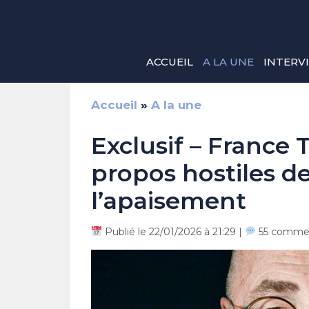
Aller
au
contenu
ACCUEIL
A LA UNE
INTERV
Accueil
»
A la une
Exclusif – France T
propos hostiles d
l’apaisement
Publié le 22/01/2026 à 21:29 |
55 commen