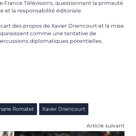
 de France Télévisions, questionnant la primauté
 et la responsabilité éditoriale.
écart des propos de Xavier Driencourt et la mise
apparaissent comme une tentative de
rcussions diplomatiques potentielles.
e
p
gram
hane Romatet
Xavier Driencourt
,
Article suivant