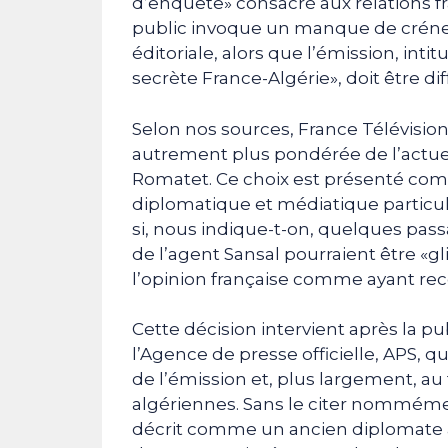
d’enquête» consacré aux relations f
public invoque un manque de créneau
éditoriale, alors que l’émission, int
secrète France-Algérie», doit être dif
Selon nos sources, France Télévisions
autrement plus pondérée de l’actu
Romatet. Ce choix est présenté co
diplomatique et médiatique particu
si, nous indique-t-on, quelques passa
de l’agent Sansal pourraient être «gl
l’opinion française comme ayant rec
Cette décision intervient après la p
l’Agence de presse officielle, APS, q
de l’émission et, plus largement, a
algériennes. Sans le citer nommémen
décrit comme un ancien diplomate 