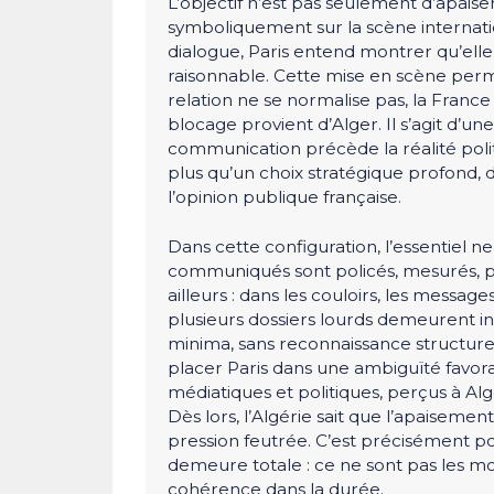
L’objectif n’est pas seulement d’apaiser
symboliquement sur la scène internati
dialogue, Paris entend montrer qu’elle
raisonnable. Cette mise en scène perme
relation ne se normalise pas, la France
blocage provient d’Alger. Il s’agit d’u
communication précède la réalité politi
plus qu’un choix stratégique profond,
l’opinion publique française.
Dans cette configuration, l’essentiel ne 
communiqués sont policés, mesurés, par
ailleurs : dans les couloirs, les message
plusieurs dossiers lourds demeurent in
minima, sans reconnaissance structurel
placer Paris dans une ambiguïté favora
médiatiques et politiques, perçus à A
Dès lors, l’Algérie sait que l’apaiseme
pression feutrée. C’est précisément p
demeure totale : ce ne sont pas les mot
cohérence dans la durée.