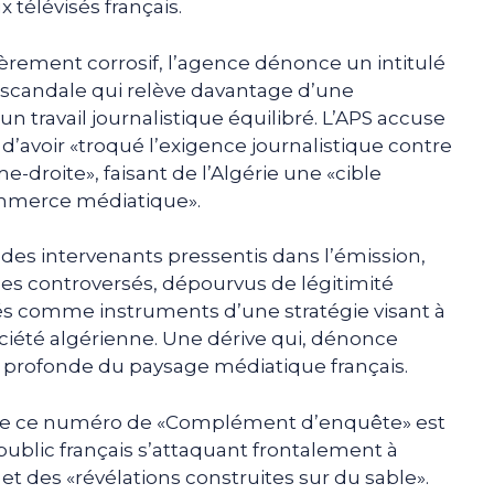
télévisés français.
èrement corrosif, l’agence dénonce un intitulé
 scandale qui relève davantage d’une
n travail journalistique équilibré. L’APS accuse
s d’avoir «troqué l’exigence journalistique contre
e-droite», faisant de l’Algérie une «cible
ommerce médiatique».
 des intervenants pressentis dans l’émission,
s controversés, dépourvus de légitimité
tés comme instruments d’une stratégie visant à
a société algérienne. Une dérive qui, dénonce
lus profonde du paysage médiatique français.
 que ce numéro de «Complément d’enquête» est
ublic français s’attaquant frontalement à
s» et des «révélations construites sur du sable».