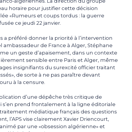
ranco-algériennes. La direction du groupe
 horaire pour justifier cette décision
itulée «Rumeurs et coups tordus : la guerre
fusée ce jeudi 22 janvier.
 a préféré donner la priorité à l’intervention
el ambassadeur de France à Alger, Stéphane
mme un geste d’apaisement, dans un contexte
lièrement sensible entre Paris et Alger, même
ges insignifiants du surexcité officier traitant
issés», de sorte à ne pas paraître devant
ouru à la censure.
ublication d’une dépêche très critique de
ui s’en prend frontalement à la ligne éditoriale
u traitement médiatique français des questions
t, l’APS vise clairement Xavier Driencourt,
animé par une «obsession algérienne» et