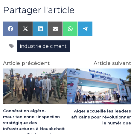
Partager l'article
Share
Share
Share
Share
Share
Share
on
on
on
on
on
on
Facebook
X
LinkedIn
Email
WhatsApp
Telegram
Étiquettes
(Twitter)
industrie de ciment
Article précédent
Article suivant
Coopération algéro-
Alger accueille les leaders
mauritanienne : inspection
africains pour révolutionner
stratégique des
le numérique
infrastructures à Nouakchott