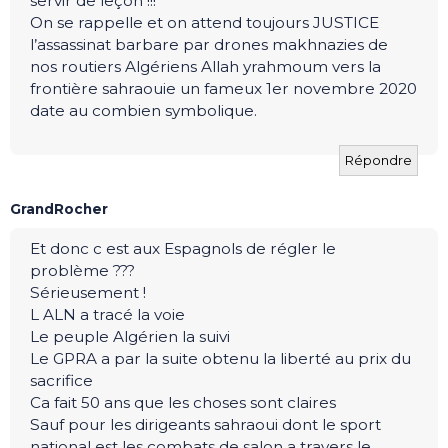
servir de leçon !!!
On se rappelle et on attend toujours JUSTICE
l’assassinat barbare par drones makhnazies de
nos routiers Algériens Allah yrahmoum vers la
frontière sahraouie un fameux 1er novembre 2020
date au combien symbolique.
Répondre
GrandRocher
Et donc c est aux Espagnols de régler le
problème ???
Sérieusement !
L ALN a tracé la voie
Le peuple Algérien la suivi
Le GPRA a par la suite obtenu la liberté au prix du
sacrifice
Ca fait 50 ans que les choses sont claires
Sauf pour les dirigeants sahraoui dont le sport
national est les combats de salon a travers le