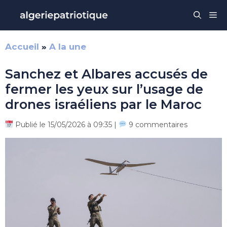
Aller
Me
au
contenu
Accueil
»
A la une
Sanchez et Albares accusés de
fermer les yeux sur l’usage de
drones israéliens par le Maroc
Publié le 15/05/2026 à 09:35 |
9 commentaires