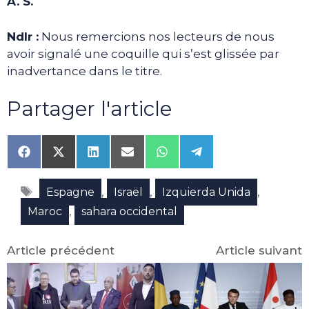
A. S.
Ndlr :
Nous remercions nos lecteurs de nous
avoir signalé une coquille qui s’est glissée par
inadvertance dans le titre.
Partager l'article
Share
Share
Share
Share
Share
Share
on
on
on
on
on
on
Facebook
X
LinkedIn
Email
WhatsApp
Telegram
Étiquettes
(Twitter)
,
,
,
Espagne
Israël
Izquierda Unida
,
Maroc
sahara occidental
Article précédent
Article suivant