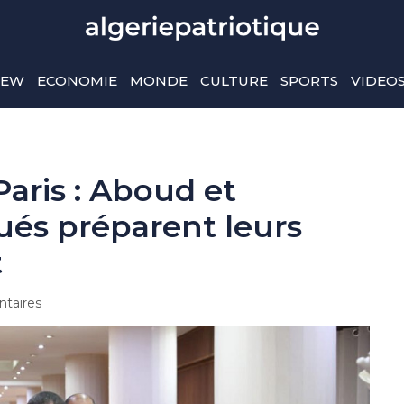
IEW
ECONOMIE
MONDE
CULTURE
SPORTS
VIDEO
aris : Aboud et
és préparent leurs
t
taires