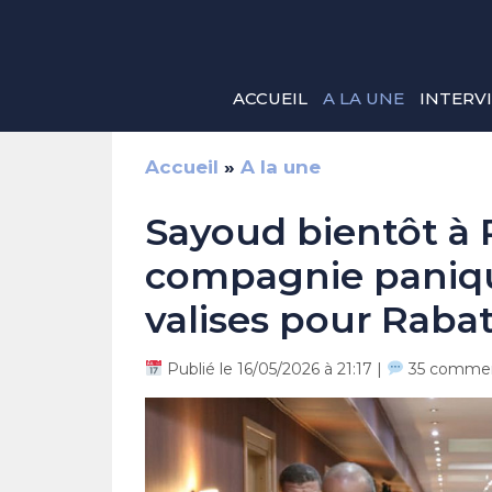
Aller
au
contenu
ACCUEIL
A LA UNE
INTERV
Accueil
»
A la une
Sayoud bientôt à P
compagnie paniqu
valises pour Raba
Publié le 16/05/2026 à 21:17 |
35 commen