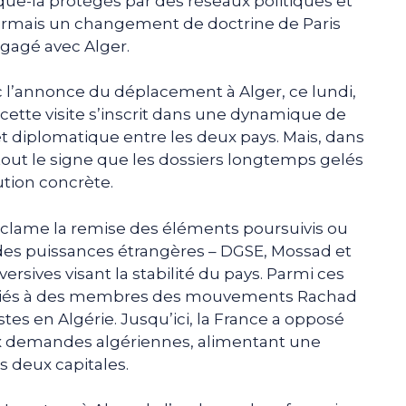
sque-là protégés par des réseaux politiques et
sormais un changement de doctrine de Paris
gagé avec Alger.
c l’annonce du déplacement à Alger, ce lundi,
cette visite s’inscrit dans une dynamique de
 et diplomatique entre les deux pays. Mais, dans
tout le signe que les dossiers longtemps gelés
ution concrète.
réclame la remise des éléments poursuivis ou
es puissances étrangères – DGSE, Mossad et
rsives visant la stabilité du pays. Parmi ces
 liés à des membres des mouvements Rachad
stes en Algérie. Jusqu’ici, la France a opposé
aux demandes algériennes, alimentant une
s deux capitales.