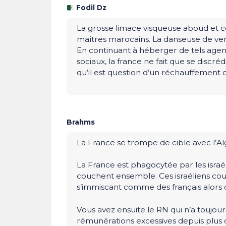
Fodil Dz
La grosse limace visqueuse aboud et 
maîtres marocains. La danseuse de ven
En continuant à héberger de tels agent
sociaux, la france ne fait que se discréd
qu’il est question d’un réchauffement 
Brahms
La France se trompe de cible avec l’Al
La France est phagocytée par les israél
couchent ensemble. Ces israéliens courc
s’immiscant comme des français alors qu
Vous avez ensuite le RN qui n’a toujour
rémunérations excessives depuis plus d