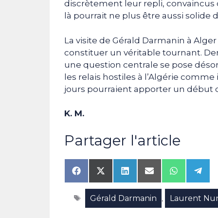
discrètement leur repli, convaincus 
là pourrait ne plus être aussi solid
La visite de Gérald Darmanin à Alger 
constituer un véritable tournant. Der
une question centrale se pose désorma
les relais hostiles à l’Algérie comm
jours pourraient apporter un début 
K. M.
Partager l'article
Share
Share
Share
Share
Share
Shar
on
on
on
on
on
on
Facebook
X
LinkedIn
Email
WhatsAp
Tele
Étiquettes
Gérald Darmanin
Laurent Nu
(Twitter)
,