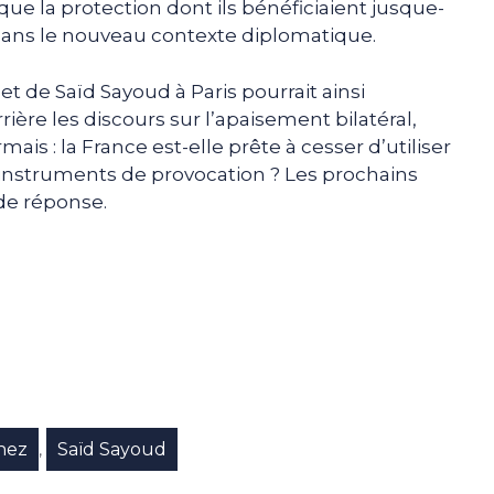
que la protection dont ils bénéficiaient jusque-
e dans le nouveau contexte diplomatique.
et de Saïd Sayoud à Paris pourrait ainsi
rière les discours sur l’apaisement bilatéral,
is : la France est-elle prête à cesser d’utiliser
e instruments de provocation ? Les prochains
de réponse.
e
p
gram
nez
Saïd Sayoud
,