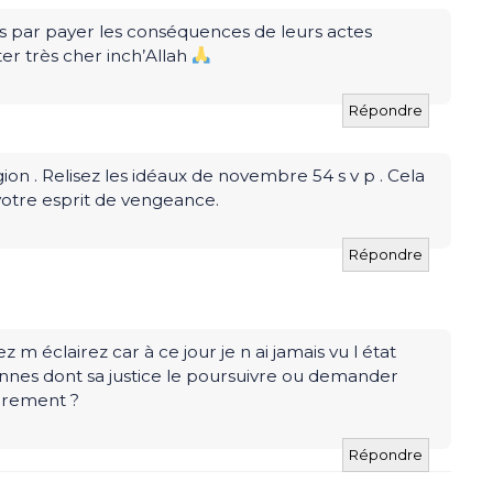
rs par payer les conséquences de leurs actes
er très cher inch’Allah
Répondre
ligion . Relisez les idéaux de novembre 54 s v p . Cela
otre esprit de vengeance.
Répondre
m éclairez car à ce jour je n ai jamais vu l état
iennes dont sa justice le poursuivre ou demander
rrement ?
Répondre