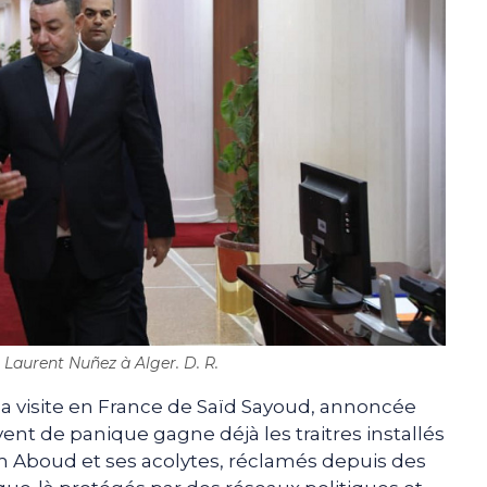
 Laurent Nuñez à Alger. D. R.
la visite en France de Saïd Sayoud, annoncée
nt de panique gagne déjà les traitres installés
m Aboud et ses acolytes, réclamés depuis des