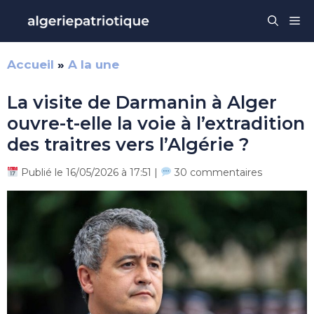
Aller
Me
au
contenu
Accueil
»
A la une
La visite de Darmanin à Alger
ouvre-t-elle la voie à l’extradition
des traitres vers l’Algérie ?
Publié le 16/05/2026 à 17:51 |
30 commentaires