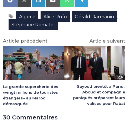
Share
Share
Share
Share
Share
Share
on
on
on
on
on
on
Facebook
X
LinkedIn
Email
WhatsApp
Telegram
Étiquettes
(Twitter)
,
,
,
Algerie
Alice Rufo
Gérald Darmanin
Stéphane Romatet
Article précédent
Article suivant
Sayoud bientôt à Paris :
La grande supercherie des
Aboud et compagnie
«vingt millions de touristes
paniqués préparent leurs
étrangers» au Maroc
valises pour Rabat
démasquée
30 Commentaires