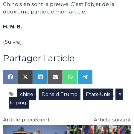
Chinois en sont la preuve. C’est l’objet de la
deuxième partie de mon article.
H.-N. B.
(Suivra)
Partager l'article
Share
Share
Share
Share
Share
Share
on
on
on
on
on
on
Facebook
X
LinkedIn
Email
WhatsApp
Telegram
Étiquettes
(Twitter)
,
,
,
chine
Donald Trump
Etats-Unis
Xi
Jinping
Article précédent
Article suivant