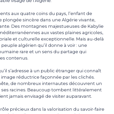
able visage de l’Algérie.
ents aux quatre coins du pays, l’enfant de
e plongée sincère dans une Algérie vivante,
ante. Des montagnes majestueuses de Kabylie
s méditerranéennes aux vastes plaines agricoles,
toriale et culturelle exceptionnelle. Mais au-delà
 peuple algérien qu’il donne à voir : une
humaine rare et un sens du partage qui
ses contenus.
u’il s’adresse à un public étranger qui connaît
 image réductrice façonnée par les clichés.
nête, de nombreux internautes découvrent un
 ses racines. Beaucoup tombent littéralement
ient jamais envisagé de visiter auparavant.
e précieux dans la valorisation du savoir-faire