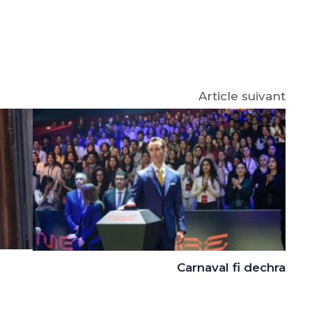
e
p
gram
Article suivant
Carnaval fi dechra