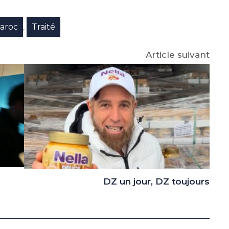
e
p
gram
aroc
Traité
,
Article suivant
DZ un jour, DZ toujours