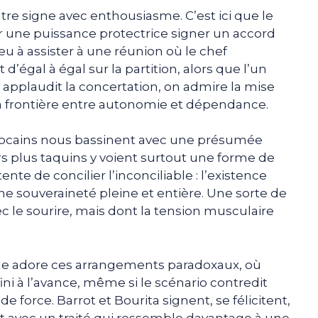
tre signe avec enthousiasme. C’est ici que le
ir une puissance protectrice signer un accord
eu à assister à une réunion où le chef
 d’égal à égal sur la partition, alors que l’un
 applaudit la concertation, on admire la mise
a frontière entre autonomie et dépendance.
arocains nous bassinent avec une présumée
urs plus taquins y voient surtout une forme de
nte de concilier l’inconciliable : l’existence
une souveraineté pleine et entière. Une sorte de
 le sourire, mais dont la tension musculaire
nale adore ces arrangements paradoxaux, où
ni à l’avance, même si le scénario contredit
e force. Barrot et Bourita signent, se félicitent,
nt avec un traité qui ressemble davantage à une