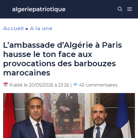
Aller
Me
au
contenu
Accueil
»
A la une
L’ambassade d’Algérie à Paris
hausse le ton face aux
provocations des barbouzes
marocaines
Publié le 20/05/2026 à 23:26 |
43 commentaires