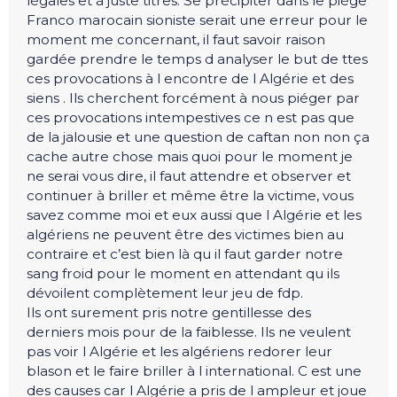
légales et à juste titres. Se précipiter dans le piège
Franco marocain sioniste serait une erreur pour le
moment me concernant, il faut savoir raison
gardée prendre le temps d analyser le but de ttes
ces provocations à l encontre de l Algérie et des
siens . Ils cherchent forcément à nous piéger par
ces provocations intempestives ce n est pas que
de la jalousie et une question de caftan non non ça
cache autre chose mais quoi pour le moment je
ne serai vous dire, il faut attendre et observer et
continuer à briller et même être la victime, vous
savez comme moi et eux aussi que l Algérie et les
algériens ne peuvent être des victimes bien au
contraire et c’est bien là qu il faut garder notre
sang froid pour le moment en attendant qu ils
dévoilent complètement leur jeu de fdp.
Ils ont surement pris notre gentillesse des
derniers mois pour de la faiblesse. Ils ne veulent
pas voir l Algérie et les algériens redorer leur
blason et le faire briller à l international. C est une
des causes car l Algérie a pris de l ampleur et joue