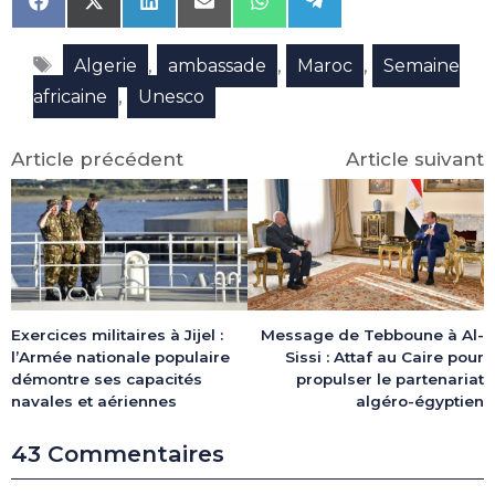
Share
Share
Share
Share
Share
Share
on
on
on
on
on
on
Facebook
X
LinkedIn
Email
WhatsApp
Telegram
Étiquettes
(Twitter)
,
,
,
Algerie
ambassade
Maroc
Semaine
,
africaine
Unesco
Article précédent
Article suivant
Exercices militaires à Jijel :
Message de Tebboune à Al-
l’Armée nationale populaire
Sissi : Attaf au Caire pour
démontre ses capacités
propulser le partenariat
navales et aériennes
algéro-égyptien
43 Commentaires