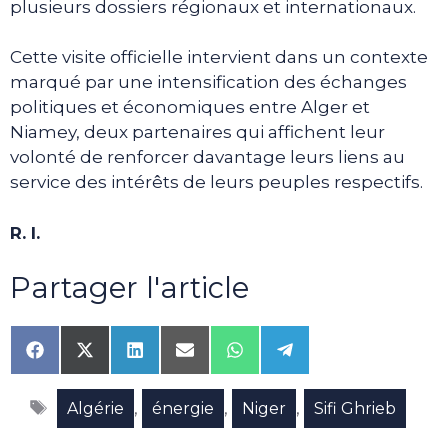
plusieurs dossiers régionaux et internationaux.
Cette visite officielle intervient dans un contexte
marqué par une intensification des échanges
politiques et économiques entre Alger et
Niamey, deux partenaires qui affichent leur
volonté de renforcer davantage leurs liens au
service des intérêts de leurs peuples respectifs.
R. I.
Partager l'article
Share
Share
Share
Share
Share
Share
on
on
on
on
on
on
Facebook
X
LinkedIn
Email
WhatsApp
Telegram
Étiquettes
(Twitter)
,
,
,
Algérie
énergie
Niger
Sifi Ghrieb