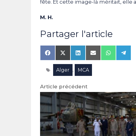
fête. Et cette image-là méritait, elle
M. H.
Partager l'article
Share
Share
Share
Share
Share
Shar
on
on
on
on
on
on
Facebook
X
LinkedIn
Email
WhatsAp
Tele
Étiquettes
Alger
MCA
(Twitter)
,
Article précédent