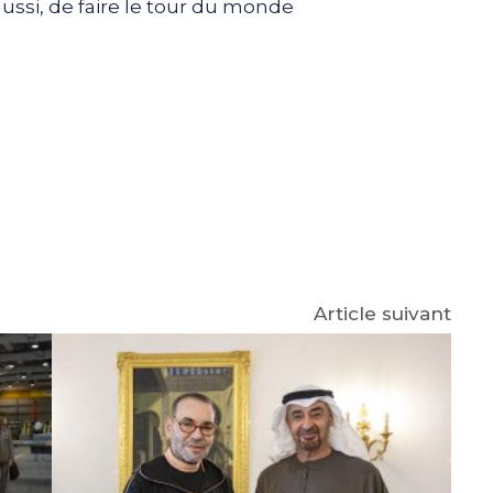
 aussi, de faire le tour du monde
e
p
gram
Article suivant