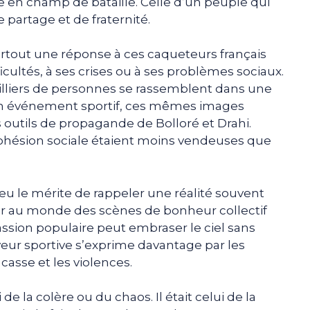
le en champ de bataille. Celle d’un peuple qui
partage et de fraternité.
rtout une réponse à ces caqueteurs français
ficultés, à ses crises ou à ses problèmes sociaux.
illiers de personnes se rassemblent dans une
un événement sportif, ces mêmes images
s outils de propagande de Bolloré et Drahi.
 cohésion sociale étaient moins vendeuses que
eu le mérite de rappeler une réalité souvent
ffrir au monde des scènes de bonheur collectif
passion populaire peut embraser le ciel sans
veur sportive s’exprime davantage par les
casse et les violences.
 de la colère ou du chaos. Il était celui de la