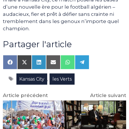
d’une nouvelle ère pour le football algérien –
audacieux, fier et prêt à défier sans crainte ni
tremblement dans les genoux n’importe quel
champion.
Partager l'article
Share
Share
Share
Share
Share
Share
on
on
on
on
on
on
Facebook
X
LinkedIn
Email
WhatsApp
Telegram
Étiquettes
(Twitter)
,
Kansas City
les Verts
Article précédent
Article suivant