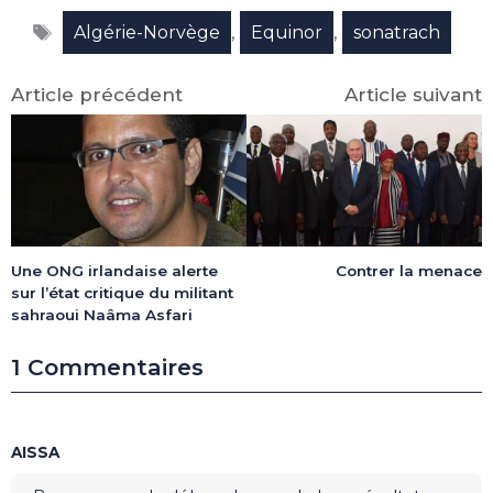
Facebook
X
LinkedIn
Email
WhatsApp
Telegram
Étiquettes
(Twitter)
,
,
Algérie-Norvège
Equinor
sonatrach
Article précédent
Article suivant
Une ONG irlandaise alerte
Contrer la menace
sur l’état critique du militant
sahraoui Naâma Asfari
1 Commentaires
AISSA