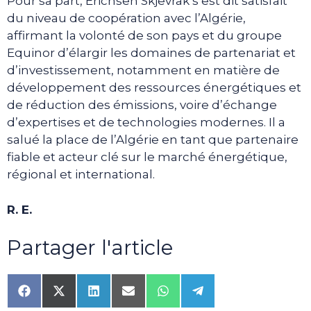
Pour sa part, Erichsen Skjevrak s’est dit satisfait
du niveau de coopération avec l’Algérie,
affirmant la volonté de son pays et du groupe
Equinor d’élargir les domaines de partenariat et
d’investissement, notamment en matière de
développement des ressources énergétiques et
de réduction des émissions, voire d’échange
d’expertises et de technologies modernes. Il a
salué la place de l’Algérie en tant que partenaire
fiable et acteur clé sur le marché énergétique,
régional et international.
R. E.
Partager l'article
Share
Share
Share
Share
Share
Share
on
on
on
on
on
on