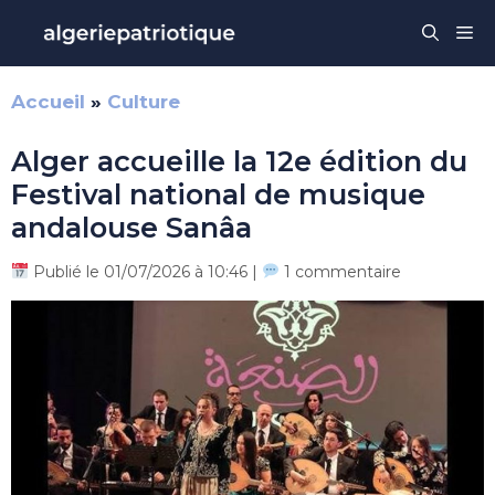
Aller
Me
au
contenu
Accueil
»
Culture
Alger accueille la 12e édition du
Festival national de musique
andalouse Sanâa
Publié le 01/07/2026 à 10:46 |
1 commentaire