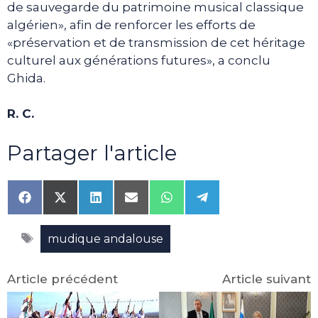
de sauvegarde du patrimoine musical classique
algérien», afin de renforcer les efforts de
«préservation et de transmission de cet héritage
culturel aux générations futures», a conclu
Ghida.
R. C.
Partager l'article
Share
Share
Share
Share
Share
Share
on
on
on
on
on
on
Facebook
X
LinkedIn
Email
WhatsApp
Telegram
Étiquettes
(Twitter)
mudique andalouse
Article précédent
Article suivant