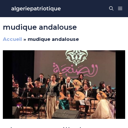
Aller
Me
au
contenu
mudique andalouse
Accueil
»
mudique andalouse