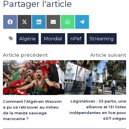
Partager l'article
Share
Share
Share
Share
Share
Share
on
on
on
on
on
on
Facebook
X
LinkedIn
Email
WhatsApp
Telegram
Étiquettes
(Twitter)
,
,
,
Algérie
Mondial
nPef
Streaming
Article précédent
Article suivant
Législatives : 35 partis, une
Comment l’Algérien Wassim
alliance et 131 listes
a pu se retrouver au milieu
indépendantes en lice pour
de la meute sauvage
407 sièges
marocaine ?