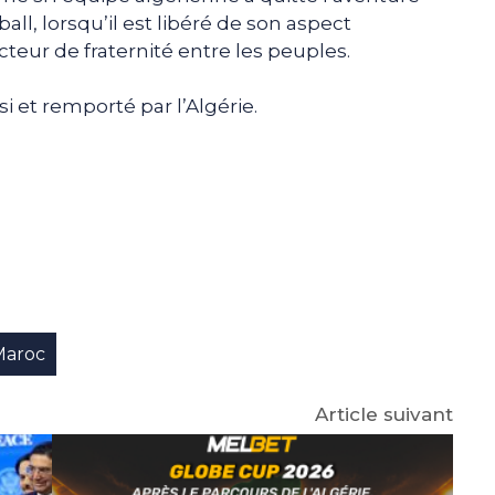
all, lorsqu’il est libéré de son aspect
cteur de fraternité entre les peuples.
i et remporté par l’Algérie.
e
p
gram
Maroc
Article suivant