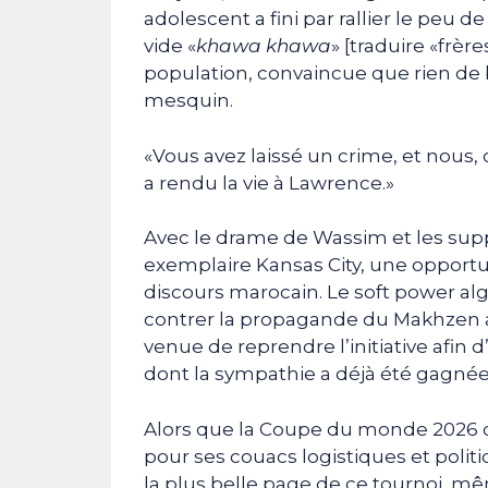
adolescent a fini par rallier le peu 
vide «
khawa khawa
» [traduire «frèr
population, convaincue que rien de 
mesquin.
«Vous avez laissé un crime, et nous, o
a rendu la vie à Lawrence.»
Avec le drame de Wassim et les sup
exemplaire Kansas City, une opportu
discours marocain. Le soft power al
contrer la propagande du Makhzen a
venue de reprendre l’initiative afin d
dont la sympathie a déjà été gagnée 
Alors que la Coupe du monde 2026 c
pour ses couacs logistiques et polit
la plus belle page de ce tournoi, mê