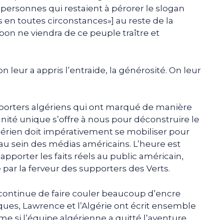
de personnes qui restaient à pérorer le slogan
es en toutes circonstances»] au reste de la
bon ne viendra de ce peuple traître et
n leur a appris l’entraide, la générosité. On leur
porters algériens qui ont marqué de manière
nité unique s’offre à nous pour déconstruire le
gérien doit impérativement se mobiliser pour
u sein des médias américains. L’heure est
’apporter les faits réels au public américain,
par la ferveur des supporters des Verts.
ontinue de faire couler beaucoup d’encre
iques, Lawrence et l’Algérie ont écrit ensemble
me si l’équipe algérienne a quitté l’aventure