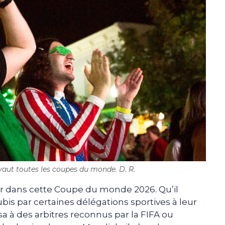
 vaut toutes les coupes du monde. D. R.
ir dans cette Coupe du monde 2026. Qu’il
bis par certaines délégations sportives à leur
isa à des arbitres reconnus par la FIFA ou