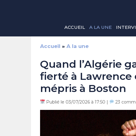
Aller
au
contenu
ACCUEIL
A LA UNE
INTERV
Accueil
»
A la une
Quand l’Algérie g
fierté à Lawrence 
mépris à Boston
Publié le 03/07/2026 à 17:50 |
23 comme