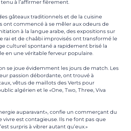
enu à l’affirmer fièrement.
s des gâteaux traditionnels et de la cuisine
nes ont commencé à se mêler aux odeurs de
itiation à la langue arabe, des expositions sur
e raï et de chaâbi improvisés ont transformé le
ge culturel spontané a rapidement brisé la
ale en une véritable ferveur populaire.
n se joue évidemment les jours de match. Les
leur passion débordante, ont trouvé à
aux, vêtus de maillots des Verts pour
public algérien et le «One, Two, Three, Viva
 énergie auparavant», confie un commerçant du
e vivre est contagieuse. Ils ne font pas que
s’est surpris à vibrer autant qu’eux.»