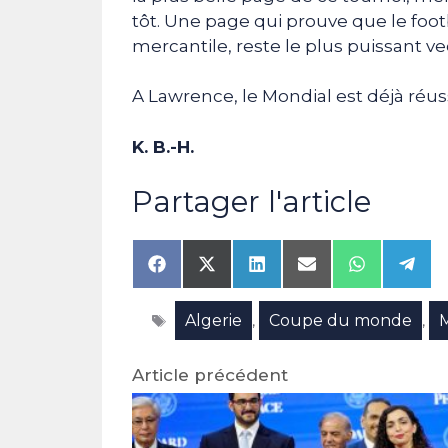
tôt. Une page qui prouve que le footb
mercantile, reste le plus puissant ve
A Lawrence, le Mondial est déjà réuss
K. B.-H.
Partager l'article
Share
Share
Share
Share
Share
Shar
on
on
on
on
on
on
Facebook
X
LinkedIn
Email
WhatsAp
Tele
Étiquettes
Algerie
Coupe du monde
(Twitter)
,
,
Article précédent