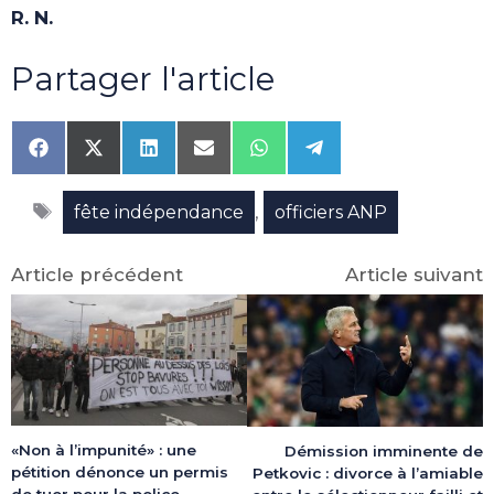
R. N.
Partager l'article
Share
Share
Share
Share
Share
Share
on
on
on
on
on
on
Facebook
X
LinkedIn
Email
WhatsApp
Telegram
Étiquettes
(Twitter)
,
fête indépendance
officiers ANP
Article précédent
Article suivant
«Non à l’impunité» : une
Démission imminente de
pétition dénonce un permis
Petkovic : divorce à l’amiable