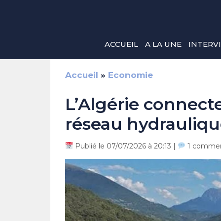
Aller
au
contenu
ACCUEIL
A LA UNE
INTERV
Accueil
»
Economie
L’Algérie connecte
réseau hydrauliqu
Publié le 07/07/2026 à 20:13 |
1 commen