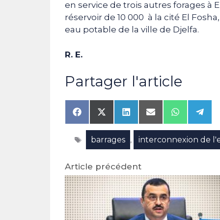
en service de trois autres forages à
réservoir de 10 000 à la cité El Fos
eau potable de la ville de Djelfa.
R. E.
Partager l'article
Share
Share
Share
Share
Share
Shar
on
on
on
on
on
on
Facebook
X
LinkedIn
Email
WhatsAp
Tele
Étiquettes
barrages
interconnexion de l'
(Twitter)
,
Article précédent