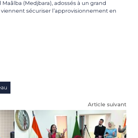
 El Maâlba (Medjbara), adossés à un grand
ha, viennent sécuriser l’approvisionnement en
e
p
gram
eau
Article suivant