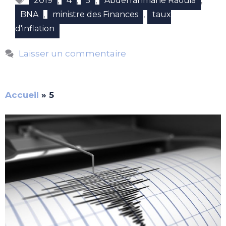
,
,
,
,
2019
4
5
Abderrahmane Raouia
,
,
BNA
ministre des Finances
taux
d'inflation
Laisser un commentaire
Accueil
»
5