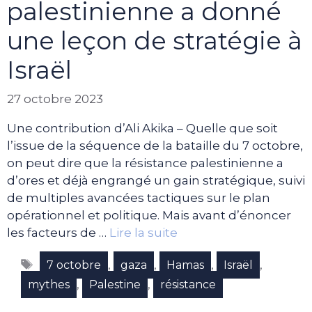
palestinienne a donné
une leçon de stratégie à
Israël
27 octobre 2023
Une contribution d’Ali Akika – Quelle que soit
l’issue de la séquence de la bataille du 7 octobre,
on peut dire que la résistance palestinienne a
d’ores et déjà engrangé un gain stratégique, suivi
de multiples avancées tactiques sur le plan
opérationnel et politique. Mais avant d’énoncer
les facteurs de …
Lire la suite
Étiquettes
,
,
,
,
7 octobre
gaza
Hamas
Israël
,
,
mythes
Palestine
résistance