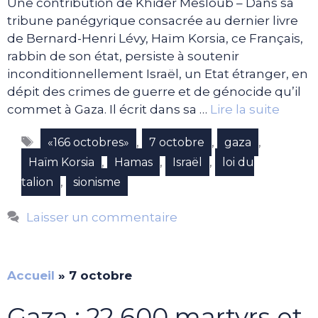
Une contribution de Khider Mesloub – Dans sa
tribune panégyrique consacrée au dernier livre
de Bernard-Henri Lévy, Haïm Korsia, ce Français,
rabbin de son état, persiste à soutenir
inconditionnellement Israël, un Etat étranger, en
dépit des crimes de guerre et de génocide qu’il
commet à Gaza. Il écrit dans sa …
Lire la suite
Étiquettes
,
,
,
«166 octobres»
7 octobre
gaza
,
,
,
Haïm Korsia
Hamas
Israël
loi du
,
talion
sionisme
Laisser un commentaire
Accueil
»
7 octobre
Gaza : 22 600 martyrs et