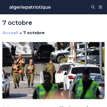
Aller
Me
au
contenu
7 octobre
Accueil
»
7 octobre