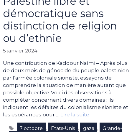
Palestine libre et
démocratique sans
distinction de religion
ou d’ethnie
5 janvier 2024
Une contribution de Kaddour Naïmi – Après plus
de deux mois de génocide du peuple palestinien
par l’armée coloniale sioniste, essayons de
comprendre la situation de manière autant que
possible objective. Voici des observations à
compléter concernant divers domaines : ils
indiquent les défaites du colonialisme sioniste et
les espérances pour …
Lire la suite
Étiquettes
,
,
,
7 octobre
Etats-Unis
gaza
Grande-