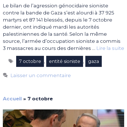
Le bilan de l’agression génocidaire sioniste
contre la bande de Gaza s’est alourdi à 37 925
martyrs et 87 141 blessés, depuis le 7 octobre
dernier, ont indiqué mardi les autorités
palestiniennes de la santé. Selon la même
source, l’armée d’occupation sioniste a commis
3 massacres au cours des dernières …
Lire la suite
Étiquettes
,
,
7 octobre
entité sioniste
gaza
Laisser un commentaire
Accueil
»
7 octobre