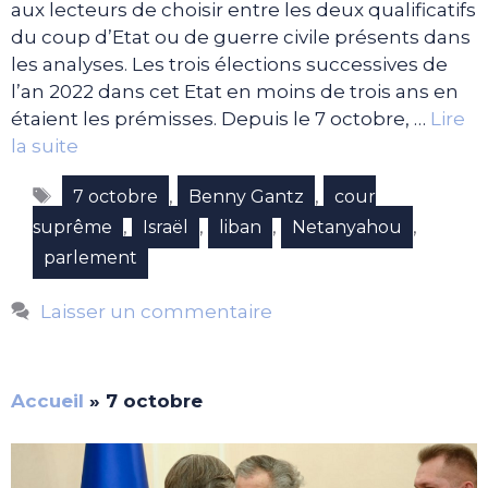
aux lecteurs de choisir entre les deux qualificatifs
du coup d’Etat ou de guerre civile présents dans
les analyses. Les trois élections successives de
l’an 2022 dans cet Etat en moins de trois ans en
étaient les prémisses. Depuis le 7 octobre, …
Lire
la suite
Étiquettes
,
,
7 octobre
Benny Gantz
cour
,
,
,
,
suprême
Israël
liban
Netanyahou
parlement
Laisser un commentaire
Accueil
»
7 octobre