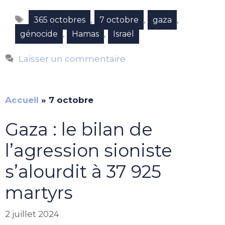
Étiquettes
,
,
,
365 octobres
7 octobre
gaza
,
,
génocide
Hamas
Israël
Laisser un commentaire
Accueil
»
7 octobre
Gaza : le bilan de
l’agression sioniste
s’alourdit à 37 925
martyrs
2 juillet 2024