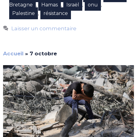
,
,
,
,
Bretagne
Hamas
Israël
onu
,
Palestine
résistance
Laisser un commentaire
Accueil
»
7 octobre