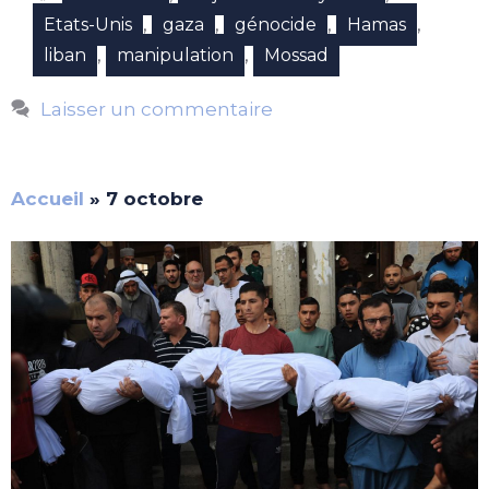
,
,
,
,
Etats-Unis
gaza
génocide
Hamas
,
,
liban
manipulation
Mossad
Laisser un commentaire
Accueil
»
7 octobre