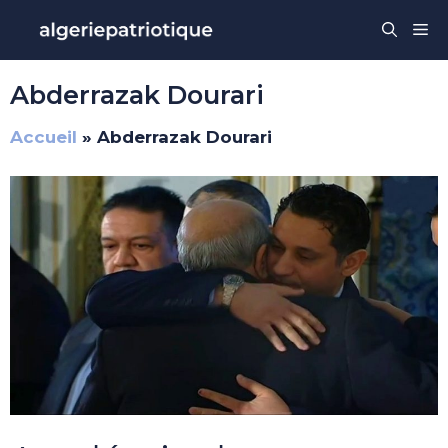
Aller
Me
au
contenu
Abderrazak Dourari
Accueil
»
Abderrazak Dourari