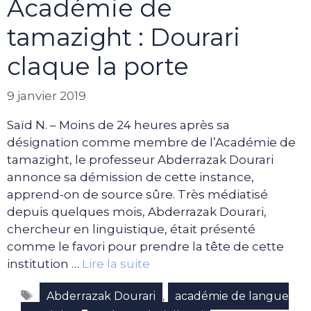
Académie de
tamazight : Dourari
claque la porte
9 janvier 2019
Saïd N. – Moins de 24 heures après sa
désignation comme membre de l’Académie de
tamazight, le professeur Abderrazak Dourari
annonce sa démission de cette instance,
apprend-on de source sûre. Très médiatisé
depuis quelques mois, Abderrazak Dourari,
chercheur en linguistique, était présenté
comme le favori pour prendre la tête de cette
institution …
Lire la suite
Étiquettes
,
Abderrazak Dourari
académie de langue