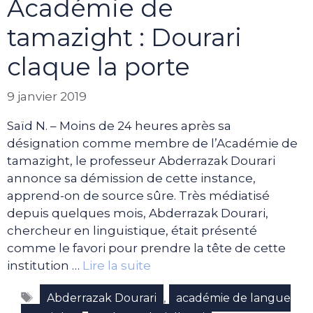
Académie de
tamazight : Dourari
claque la porte
9 janvier 2019
Saïd N. – Moins de 24 heures après sa
désignation comme membre de l’Académie de
tamazight, le professeur Abderrazak Dourari
annonce sa démission de cette instance,
apprend-on de source sûre. Très médiatisé
depuis quelques mois, Abderrazak Dourari,
chercheur en linguistique, était présenté
comme le favori pour prendre la tête de cette
institution …
Lire la suite
Étiquettes
,
Abderrazak Dourari
académie de langue