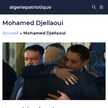
Aller
Me
au
contenu
Mohamed Djellaoui
Accueil
»
Mohamed Djellaoui