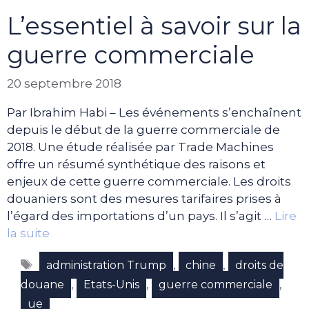
L’essentiel à savoir sur la
guerre commerciale
20 septembre 2018
Par Ibrahim Habi – Les événements s’enchaînent
depuis le début de la guerre commerciale de
2018. Une étude réalisée par Trade Machines
offre un résumé synthétique des raisons et
enjeux de cette guerre commerciale. Les droits
douaniers sont des mesures tarifaires prises à
l’égard des importations d’un pays. Il s’agit …
Lire
la suite
Étiquettes
,
,
administration Trump
chine
droits de
,
,
,
douane
Etats-Unis
guerre commerciale
ue