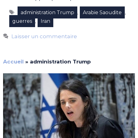
Étiquettes
,
,
administration Trump
Arabie Saoudite
,
guerres
Iran
Laisser un commentaire
Accueil
»
administration Trump