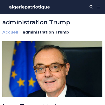
Aller
Me
au
contenu
administration Trump
Accueil
»
administration Trump