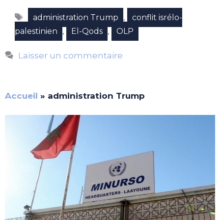
Étiquettes
,
administration Trump
conflit isrélo-
,
,
palestinien
El-Qods
OLP
Laisser un commentaire
Accueil
»
administration Trump