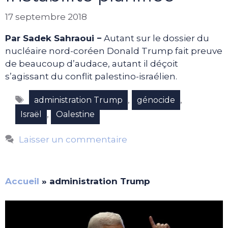
17 septembre 2018
Par Sadek Sahraoui −
Autant sur le dossier du
nucléaire nord-coréen Donald Trump fait preuve
de beaucoup d’audace, autant il déçoit
s’agissant du conflit palestino-israélien.
Étiquettes
,
,
administration Trump
génocide
,
Israël
Oalestine
Laisser un commentaire
Accueil
»
administration Trump