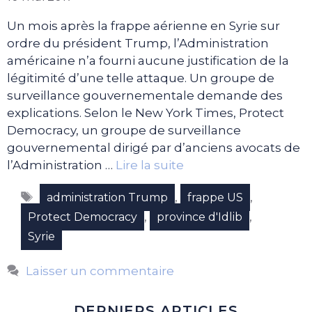
Un mois après la frappe aérienne en Syrie sur
ordre du président Trump, l’Administration
américaine n’a fourni aucune justification de la
légitimité d’une telle attaque. Un groupe de
surveillance gouvernementale demande des
explications. Selon le New York Times, Protect
Democracy, un groupe de surveillance
gouvernemental dirigé par d’anciens avocats de
l’Administration …
Lire la suite
Étiquettes
,
,
administration Trump
frappe US
,
,
Protect Democracy
province d'Idlib
Syrie
Laisser un commentaire
DERNIERS ARTICLES