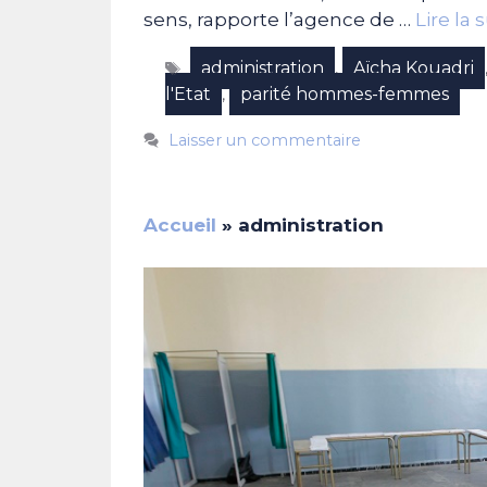
sens, rapporte l’agence de …
Lire la 
Étiquettes
administration
Aïcha Kouadri
,
l'Etat
parité hommes-femmes
,
Laisser un commentaire
Accueil
»
administration