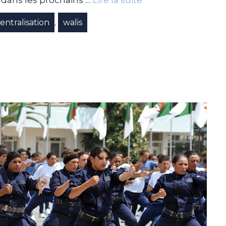
entralisation
walis
,