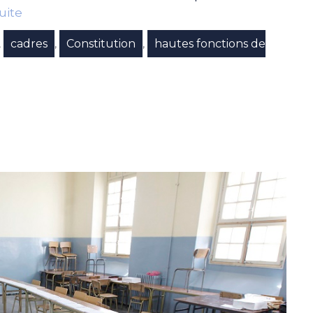
suite
cadres
Constitution
hautes fonctions de
,
,
,