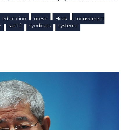
éducation
grève
Hirak
mouvement
,
,
,
e
santé
syndicats
système
,
,
,