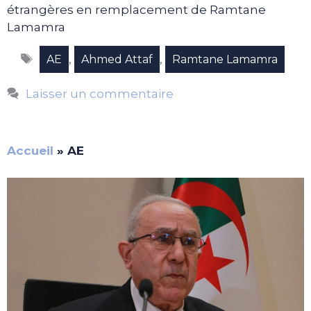
étrangères en remplacement de Ramtane
Lamamra
Étiquettes
,
,
AE
Ahmed Attaf
Ramtane Lamamra
Laisser un commentaire
Accueil
»
AE