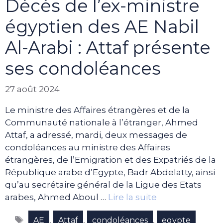
Décès de l’ex-ministre
égyptien des AE Nabil
Al-Arabi : Attaf présente
ses condoléances
27 août 2024
Le ministre des Affaires étrangères et de la
Communauté nationale à l’étranger, Ahmed
Attaf, a adressé, mardi, deux messages de
condoléances au ministre des Affaires
étrangères, de l’Emigration et des Expatriés de la
République arabe d’Egypte, Badr Abdelatty, ainsi
qu’au secrétaire général de la Ligue des Etats
arabes, Ahmed Aboul …
Lire la suite
Étiquettes
,
,
,
AE
Attaf
condoléances
egypte