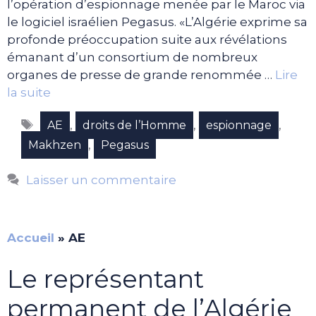
l’opération d’espionnage menée par le Maroc via
le logiciel israélien Pegasus. «L’Algérie exprime sa
profonde préoccupation suite aux révélations
émanant d’un consortium de nombreux
organes de presse de grande renommée …
Lire
la suite
Étiquettes
,
,
,
AE
droits de l’Homme
espionnage
,
Makhzen
Pegasus
Laisser un commentaire
Accueil
»
AE
Le représentant
permanent de l’Algérie