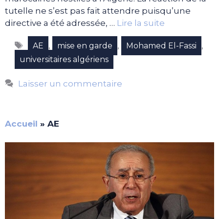
tutelle ne s’est pas fait attendre puisqu’une
directive a été adressée, …
Lire la suite
Étiquettes
,
,
,
AE
mise en garde
Mohamed El-Fassi
universitaires algériens
Laisser un commentaire
Accueil
»
AE