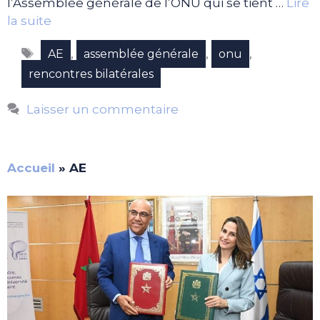
l’Assemblée générale de l’ONU qui se tient …
Lire
la suite
Étiquettes
,
,
,
AE
assemblée générale
onu
rencontres bilatérales
Laisser un commentaire
Accueil
»
AE