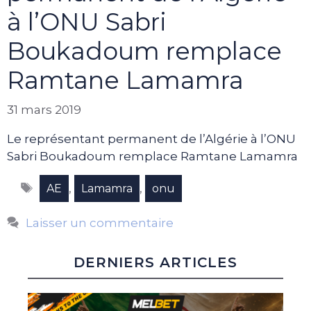
à l’ONU Sabri
Boukadoum remplace
Ramtane Lamamra
31 mars 2019
Le représentant permanent de l’Algérie à l’ONU
Sabri Boukadoum remplace Ramtane Lamamra
Étiquettes
,
,
AE
Lamamra
onu
Laisser un commentaire
DERNIERS ARTICLES