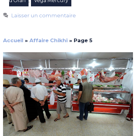
,
d'Oran
Vega Mercury
Laisser un commentaire
Accueil
»
Affaire Chikhi
»
Page 5