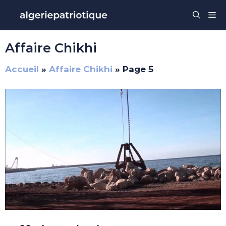
Aller
Me
au
contenu
Affaire Chikhi
Accueil
»
Affaire Chikhi
»
Page 5