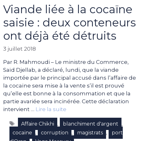
Viande liée à la cocaïne
saisie : deux conteneurs
ont déjà été détruits
3 juillet 2018
Par R. Mahmoudi – Le ministre du Commerce,
Saïd Djellab, a déclaré, lundi, que la viande
importée par le principal accusé dans l’affaire de
la cocaïne sera mise à la vente s’il est prouvé
qu’elle est bonne à la consommation et que la
partie avariée sera incinérée. Cette déclaration
intervient …
Lire la suite
Étiquettes
,
,
Affaire Chikhi
blanchiment d'argent
,
,
,
cocaïne
corruption
magistrats
port