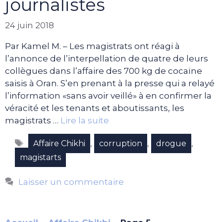
journalistes
24 juin 2018
Par Kamel M. – Les magistrats ont réagi à
l’annonce de l’interpellation de quatre de leurs
collègues dans l’affaire des 700 kg de cocaïne
saisis à Oran. S’en prenant à la presse qui a relayé
l’information «sans avoir veillé» à en confirmer la
véracité et les tenants et aboutissants, les
magistrats …
Lire la suite
Étiquettes
,
,
,
Affaire Chikhi
corruption
drogue
magistarts
Laisser un commentaire