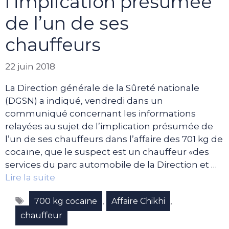
l’implication présumée
de l’un de ses
chauffeurs
22 juin 2018
La Direction générale de la Sûreté nationale
(DGSN) a indiqué, vendredi dans un
communiqué concernant les informations
relayées au sujet de l’implication présumée de
l’un de ses chauffeurs dans l’affaire des 701 kg de
cocaïne, que le suspect est un chauffeur «des
services du parc automobile de la Direction et …
Lire la suite
Étiquettes
,
,
700 kg cocaïne
Affaire Chikhi
chauffeur