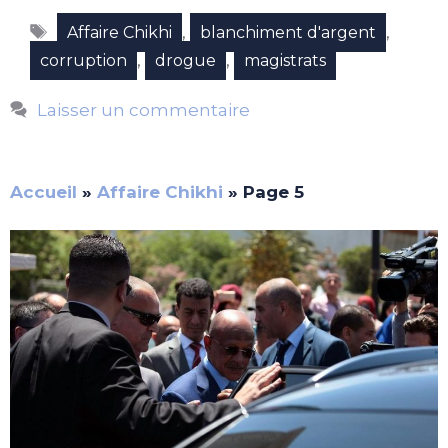
Étiquettes
,
,
Affaire Chikhi
blanchiment d'argent
,
,
corruption
drogue
magistrats
Laisser un commentaire
Accueil
»
Affaire Chikhi
»
Page 5