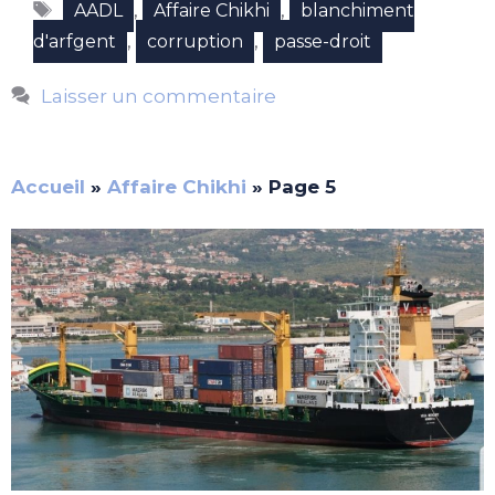
Étiquettes
,
,
AADL
Affaire Chikhi
blanchiment
,
,
d'arfgent
corruption
passe-droit
Laisser un commentaire
Accueil
»
Affaire Chikhi
»
Page 5