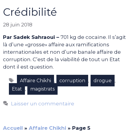
Crédibilité
28 juin 2018
Par Sadek Sahraoui –
701 kg de cocaïne. Il s’agit
là d’une «grosse» affaire aux ramifications
internationales et non d’une banale affaire de
corruption. C’est de la viabilité de tout un Etat
dont il est question.
Étiquettes
,
,
,
Affaire Chikhi
corruption
drogue
,
Etat
magistrats
Laisser un commentaire
Accueil
»
Affaire Chikhi
»
Page 5