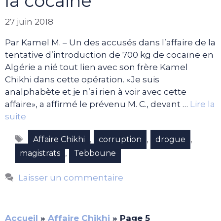
la cocaïne
27 juin 2018
Par Kamel M. – Un des accusés dans l’affaire de la
tentative d’introduction de 700 kg de cocaïne en
Algérie a nié tout lien avec son frère Kamel
Chikhi dans cette opération. «Je suis
analphabète et je n’ai rien à voir avec cette
affaire», a affirmé le prévenu M. C., devant …
Lire la
suite
Étiquettes
,
,
,
Affaire Chikhi
corruption
drogue
,
magistrats
Tebboune
Laisser un commentaire
Accueil
»
Affaire Chikhi
»
Page 5