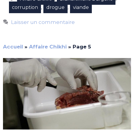
,
,
corruption
drogue
viande
Laisser un commentaire
Accueil
»
Affaire Chikhi
»
Page 5