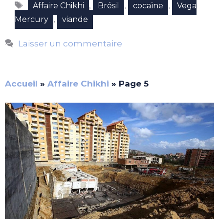
Étiquettes
,
,
,
Affaire Chikhi
Brésil
cocaïne
Vega
,
Mercury
viande
Laisser un commentaire
Accueil
»
Affaire Chikhi
»
Page 5