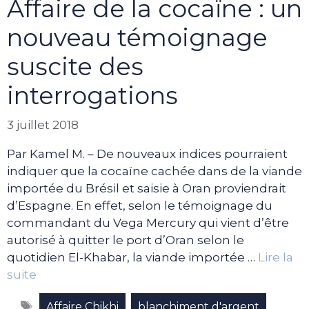
Affaire de la cocaïne : un
nouveau témoignage
suscite des
interrogations
3 juillet 2018
Par Kamel M. – De nouveaux indices pourraient
indiquer que la cocaïne cachée dans de la viande
importée du Brésil et saisie à Oran proviendrait
d’Espagne. En effet, selon le témoignage du
commandant du Vega Mercury qui vient d’être
autorisé à quitter le port d’Oran selon le
quotidien El-Khabar, la viande importée …
Lire la
suite
Étiquettes
,
,
Affaire Chikhi
blanchiment d'argent