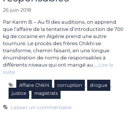
26 juin 2018
Par Karim B. – Au fil des auditions, on apprend
que l’affaire de la tentative d’introduction de 700
kg de cocaïne en Algérie prend une autre
tournure. Le procès des frères Chikhi se
transforme, chemin faisant, en une longue
énumération de noms de responsables à
différents niveaux qui ont mangé au …
Lire la
suite
Étiquettes
,
,
,
Affaire Chikhi
corruption
drogue
,
justice
magistrats
Laisser un commentaire