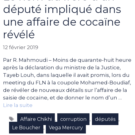
député impliqué dans
une affaire de cocaïne
révélé
12 février 2019
Par R. Mahmoudi – Moins de quarante-huit heure
après la déclaration du ministre de la Justice,
Tayeb Louh, dans laquelle il avait promis, lors du
meeting du FLN à la coupole Mohamed-Boudiaf,
de révéler de nouveaux détails sur l’affaire de la
saisie de cocaïne, et de donner le nom d’un …
Lire la suite
Étiquettes
,
,
,
Affaire Chikhi
corruption
députés
,
Le Boucher
Vega Mercury