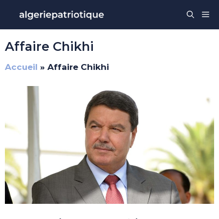
Aller
Me
au
contenu
Affaire Chikhi
Accueil
»
Affaire Chikhi