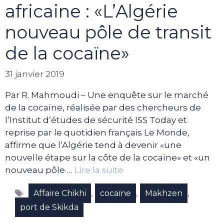
africaine : «L’Algérie
nouveau pôle de transit
de la cocaïne»
31 janvier 2019
Par R. Mahmoudi – Une enquête sur le marché
de la cocaïne, réalisée par des chercheurs de
l’Institut d’études de sécurité ISS Today et
reprise par le quotidien français Le Monde,
affirme que l’Algérie tend à devenir «une
nouvelle étape sur la côte de la cocaïne» et «un
nouveau pôle …
Lire la suite
Étiquettes
,
,
,
Affaire Chikhi
cocaïne
Makhzen
port de Skikda