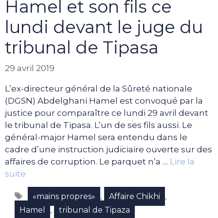
Hamel et son fils ce
lundi devant le juge du
tribunal de Tipasa
29 avril 2019
L’ex-directeur général de la Sûreté nationale
(DGSN) Abdelghani Hamel est convoqué par la
justice pour comparaître ce lundi 29 avril devant
le tribunal de Tipasa. L’un de ses fils aussi. Le
général-major Hamel sera entendu dans le
cadre d’une instruction judiciaire ouverte sur des
affaires de corruption. Le parquet n’a …
Lire la
suite
Étiquettes
,
,
«mains propres»
Affaire Chikhi
,
Hamel
tribunal de Tipaza