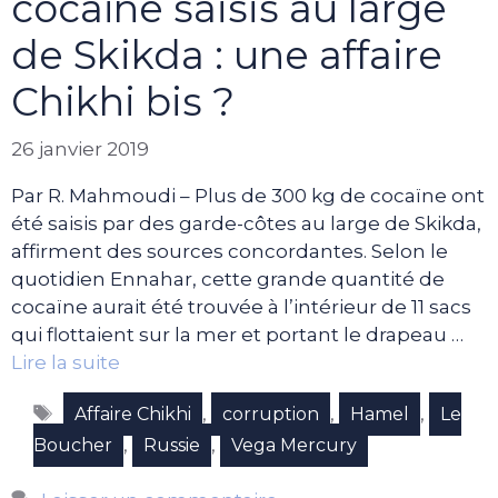
cocaïne saisis au large
de Skikda : une affaire
Chikhi bis ?
26 janvier 2019
Par R. Mahmoudi – Plus de 300 kg de cocaïne ont
été saisis par des garde-côtes au large de Skikda,
affirment des sources concordantes. Selon le
quotidien Ennahar, cette grande quantité de
cocaïne aurait été trouvée à l’intérieur de 11 sacs
qui flottaient sur la mer et portant le drapeau …
Lire la suite
Étiquettes
,
,
,
Affaire Chikhi
corruption
Hamel
Le
,
,
Boucher
Russie
Vega Mercury