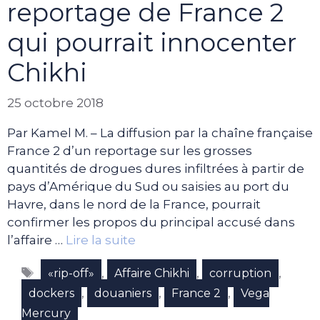
reportage de France 2
qui pourrait innocenter
Chikhi
25 octobre 2018
Par Kamel M. – La diffusion par la chaîne française
France 2 d’un reportage sur les grosses
quantités de drogues dures infiltrées à partir de
pays d’Amérique du Sud ou saisies au port du
Havre, dans le nord de la France, pourrait
confirmer les propos du principal accusé dans
l’affaire …
Lire la suite
Étiquettes
,
,
,
«rip-off»
Affaire Chikhi
corruption
,
,
,
dockers
douaniers
France 2
Vega
Mercury