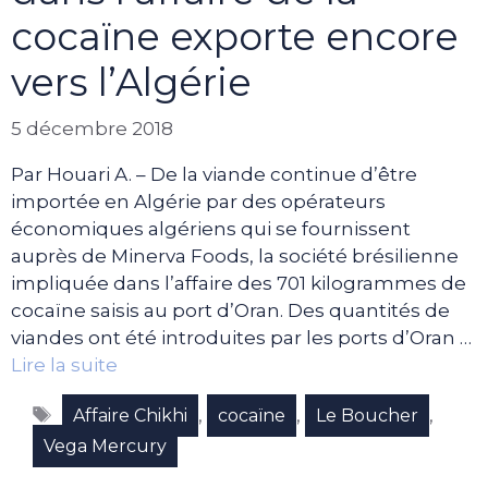
cocaïne exporte encore
vers l’Algérie
5 décembre 2018
Par Houari A. – De la viande continue d’être
importée en Algérie par des opérateurs
économiques algériens qui se fournissent
auprès de Minerva Foods, la société brésilienne
impliquée dans l’affaire des 701 kilogrammes de
cocaïne saisis au port d’Oran. Des quantités de
viandes ont été introduites par les ports d’Oran …
Lire la suite
Étiquettes
,
,
,
Affaire Chikhi
cocaïne
Le Boucher
Vega Mercury