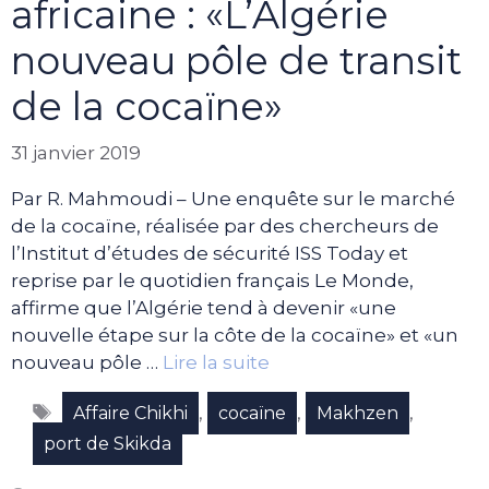
africaine : «L’Algérie
nouveau pôle de transit
de la cocaïne»
31 janvier 2019
Par R. Mahmoudi – Une enquête sur le marché
de la cocaïne, réalisée par des chercheurs de
l’Institut d’études de sécurité ISS Today et
reprise par le quotidien français Le Monde,
affirme que l’Algérie tend à devenir «une
nouvelle étape sur la côte de la cocaïne» et «un
nouveau pôle …
Lire la suite
Étiquettes
,
,
,
Affaire Chikhi
cocaïne
Makhzen
port de Skikda