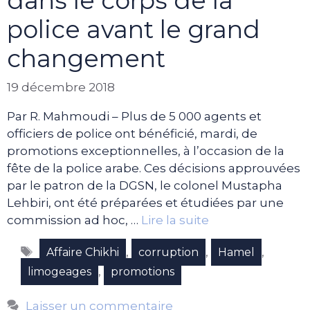
dans le corps de la
police avant le grand
changement
19 décembre 2018
Par R. Mahmoudi – Plus de 5 000 agents et
officiers de police ont bénéficié, mardi, de
promotions exceptionnelles, à l’occasion de la
fête de la police arabe. Ces décisions approuvées
par le patron de la DGSN, le colonel Mustapha
Lehbiri, ont été préparées et étudiées par une
commission ad hoc, …
Lire la suite
Étiquettes
,
,
,
Affaire Chikhi
corruption
Hamel
,
limogeages
promotions
Laisser un commentaire