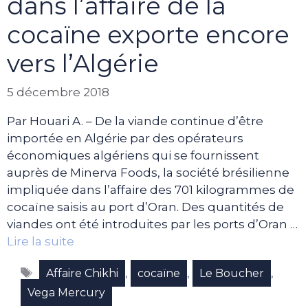
dans l’affaire de la
cocaïne exporte encore
vers l’Algérie
5 décembre 2018
Par Houari A. – De la viande continue d’être
importée en Algérie par des opérateurs
économiques algériens qui se fournissent
auprès de Minerva Foods, la société brésilienne
impliquée dans l’affaire des 701 kilogrammes de
cocaïne saisis au port d’Oran. Des quantités de
viandes ont été introduites par les ports d’Oran …
Lire la suite
Étiquettes
,
,
,
Affaire Chikhi
cocaïne
Le Boucher
Vega Mercury