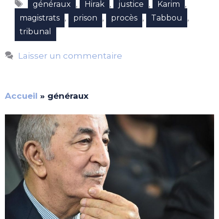
Étiquettes
,
,
,
,
généraux
Hirak
justice
Karim
,
,
,
,
magistrats
prison
procès
Tabbou
tribunal
Laisser un commentaire
Accueil
»
généraux