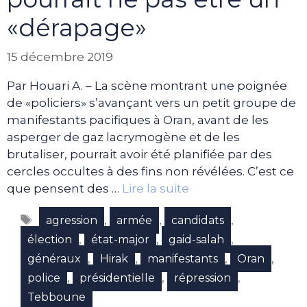
«dérapage»
15 décembre 2019
Par Houari A. – La scène montrant une poignée
de «policiers» s’avançant vers un petit groupe de
manifestants pacifiques à Oran, avant de les
asperger de gaz lacrymogène et de les
brutaliser, pourrait avoir été planifiée par des
cercles occultes à des fins non révélées. C’est ce
que pensent des …
Lire la suite
Étiquettes
,
,
,
agression
armée
candidats
,
,
,
élection
état-major
gaid-salah
,
,
,
,
généraux
Hirak
manifestants
Oran
,
,
,
police
présidentielle
répression
Tebboune