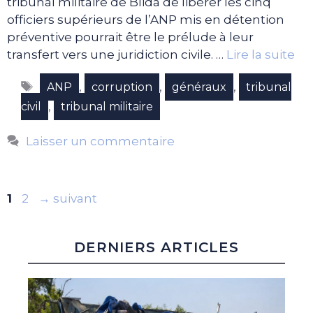
tribunal militaire de Blida de libérer les cinq
officiers supérieurs de l’ANP mis en détention
préventive pourrait être le prélude à leur
transfert vers une juridiction civile. …
Lire la suite
Étiquettes
,
,
,
ANP
corruption
généraux
tribunal
,
civil
tribunal militaire
Laisser un commentaire
Page
Page
1
2
→
suivant
DERNIERS ARTICLES