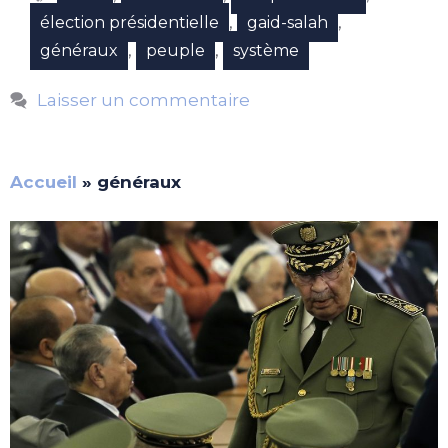
,
,
élection présidentielle
gaid-salah
,
,
généraux
peuple
système
Laisser un commentaire
Accueil
»
généraux