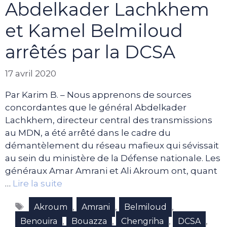
Abdelkader Lachkhem
et Kamel Belmiloud
arrêtés par la DCSA
17 avril 2020
Par Karim B. – Nous apprenons de sources
concordantes que le général Abdelkader
Lachkhem, directeur central des transmissions
au MDN, a été arrêté dans le cadre du
démantèlement du réseau mafieux qui sévissait
au sein du ministère de la Défense nationale. Les
généraux Amar Amrani et Ali Akroum ont, quant
…
Lire la suite
Étiquettes
,
,
,
Akroum
Amrani
Belmiloud
,
,
,
,
Benouira
Bouazza
Chengriha
DCSA