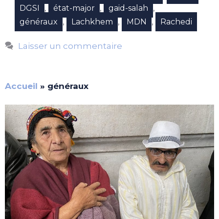
,
,
,
DGSI
état-major
gaid-salah
,
,
,
généraux
Lachkhem
MDN
Rachedi
Laisser un commentaire
Accueil
»
généraux