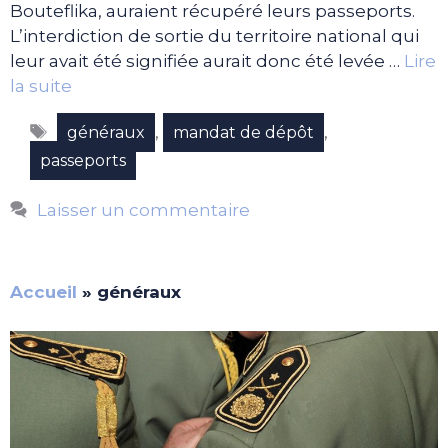
Bouteflika, auraient récupéré leurs passeports.
L’interdiction de sortie du territoire national qui
leur avait été signifiée aurait donc été levée …
Lire
la suite
Étiquettes
,
,
généraux
mandat de dépôt
passeports
Laisser un commentaire
Accueil
»
généraux