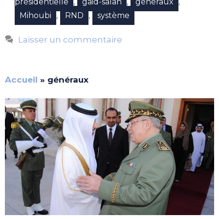
,
,
,
présidentielle
gaid-salah
généraux
,
,
Mihoubi
RND
système
Laisser un commentaire
Accueil
»
généraux