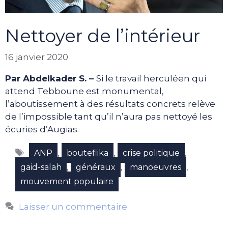
Nettoyer de l’intérieur
16 janvier 2020
Par Abdelkader S. –
Si le travail herculéen qui
attend Tebboune est monumental,
l’aboutissement à des résultats concrets relève
de l’impossible tant qu’il n’aura pas nettoyé les
écuries d’Augias.
Étiquettes
,
,
,
ANP
bouteflika
crise politique
,
,
,
gaid-salah
généraux
manoeuvres
mouvement populaire
Laisser un commentaire