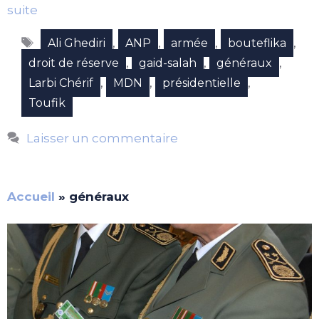
suite
Étiquettes
,
,
,
,
Ali Ghediri
ANP
armée
bouteflika
,
,
,
droit de réserve
gaid-salah
généraux
,
,
,
Larbi Chérif
MDN
présidentielle
Toufik
Laisser un commentaire
Accueil
»
généraux