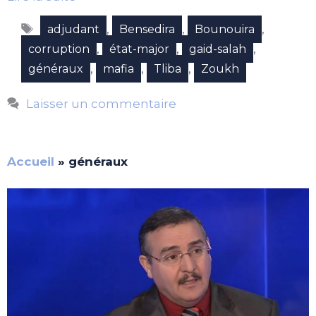
Étiquettes
,
,
,
adjudant
Bensedira
Bounouira
,
,
,
corruption
état-major
gaid-salah
,
,
,
généraux
mafia
Tliba
Zoukh
Laisser un commentaire
Accueil
»
généraux