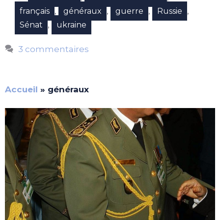
,
,
,
,
français
généraux
guerre
Russie
,
Sénat
ukraine
3 commentaires
Accueil
»
généraux