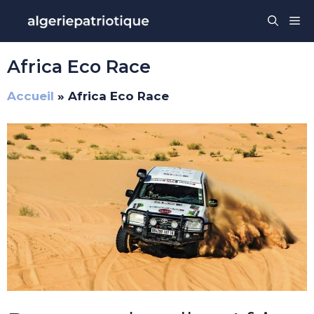
Aller
Me
au
contenu
Africa Eco Race
Accueil
»
Africa Eco Race