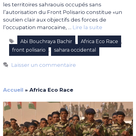
les territoires sahraouis occupés sans
l’autorisation du Front Polisario constitue «un
soutien clair aux objectifs des forces de
l’occupation marocaine, …
Lire la suite
Étiquettes
,
,
Abi Bouchraya Bachir
Africa Eco Race
,
front polisario
sahara occidental
Laisser un commentaire
Accueil
»
Africa Eco Race