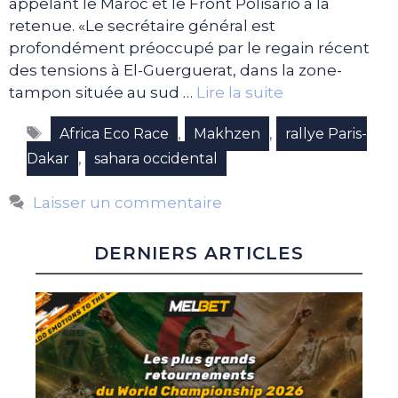
appelant le Maroc et le Front Polisario à la
retenue. «Le secrétaire général est
profondément préoccupé par le regain récent
des tensions à El-Guerguerat, dans la zone-
tampon située au sud …
Lire la suite
Étiquettes
,
,
Africa Eco Race
Makhzen
rallye Paris-
,
Dakar
sahara occidental
Laisser un commentaire
DERNIERS ARTICLES