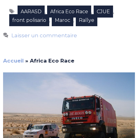
Étiquettes
,
,
,
AARASD
Africa Eco Race
CJUE
,
,
front polisario
Maroc
Rallye
Laisser un commentaire
Accueil
»
Africa Eco Race