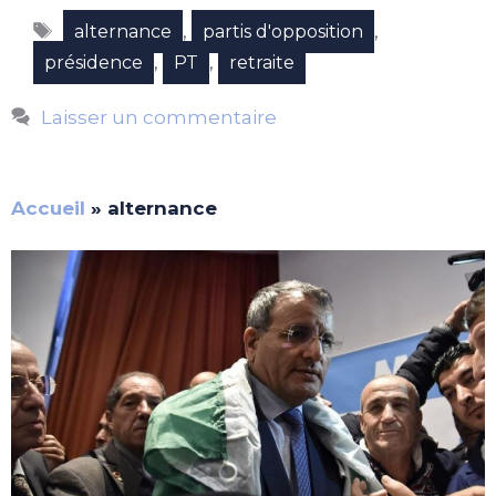
Étiquettes
,
,
alternance
partis d'opposition
,
,
présidence
PT
retraite
Laisser un commentaire
Accueil
»
alternance