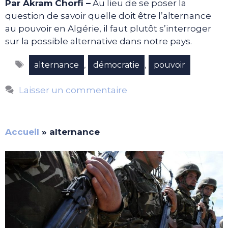
Par Akram Chorfi –
Au lieu de se poser la
question de savoir quelle doit être l’alternance
au pouvoir en Algérie, il faut plutôt s’interroger
sur la possible alternative dans notre pays.
Étiquettes
,
,
alternance
démocratie
pouvoir
Laisser un commentaire
Accueil
»
alternance