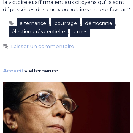
la victoire et affirmaient aux citoyens qu’ils sont
dépossédés des choix populaires en leur faveur ?
Étiquettes
,
,
,
alternance
bourrage
démocratie
,
élection présidentielle
urnes
Laisser un commentaire
Accueil
»
alternance