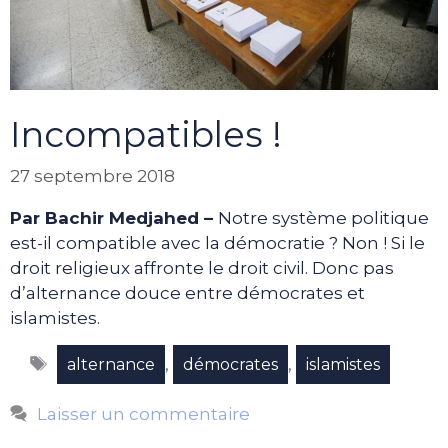
Incompatibles !
27 septembre 2018
Par Bachir Medjahed –
Notre système politique
est-il compatible avec la démocratie ? Non ! Si le
droit religieux affronte le droit civil. Donc pas
d’alternance douce entre démocrates et
islamistes.
Étiquettes
,
,
alternance
démocrates
islamistes
Laisser un commentaire