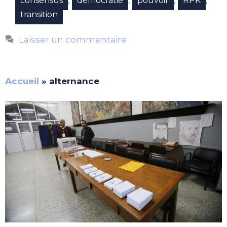
,
,
,
,
consensus
démocratie
pouvoir
RPK
transition
Laisser un commentaire
Accueil
»
alternance