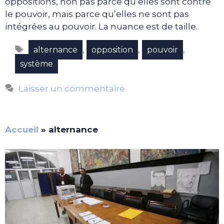
oppositions, non pas parce qu’elles sont contre
le pouvoir, mais parce qu’elles ne sont pas
intégrées au pouvoir. La nuance est de taille.
Étiquettes
,
,
,
alternance
opposition
pouvoir
système
Laisser un commentaire
Accueil
»
alternance