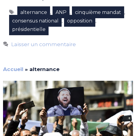
Étiquettes
,
,
,
alternance
ANP
cinquième mandat
,
,
consensus national
opposition
présidentielle
Laisser un commentaire
Accueil
»
alternance