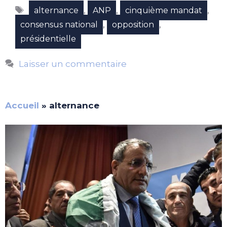
Étiquettes
,
,
,
alternance
ANP
cinquième mandat
,
,
consensus national
opposition
présidentielle
Laisser un commentaire
Accueil
»
alternance