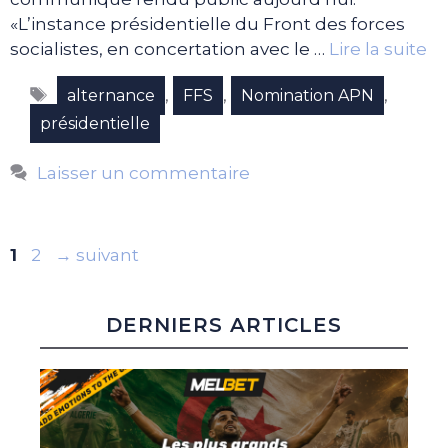
«L’instance présidentielle du Front des forces
socialistes, en concertation avec le …
Lire la suite
Étiquettes
,
,
,
alternance
FFS
Nomination APN
présidentielle
Laisser un commentaire
Page
Page
1
2
→
suivant
DERNIERS ARTICLES