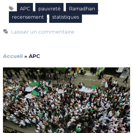
Étiquettes
,
,
,
APC
pauvreté
Ramadhan
,
recensement
statistiques
Laisser un commentaire
Accueil
»
APC