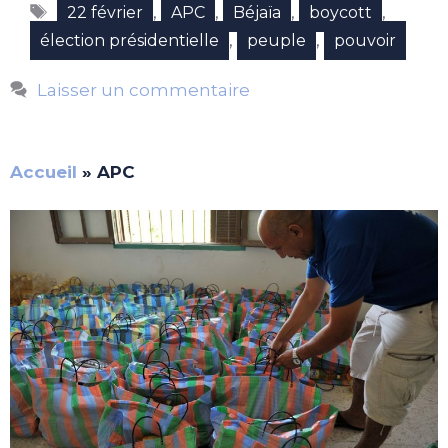
Étiquettes
,
,
,
,
22 février
APC
Béjaïa
boycott
,
,
élection présidentielle
peuple
pouvoir
Laisser un commentaire
Accueil
»
APC