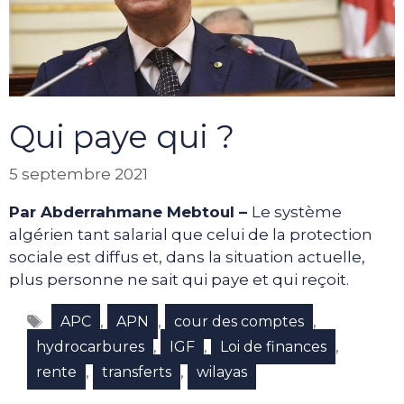
Qui paye qui ?
5 septembre 2021
Par Abderrahmane Mebtoul –
Le système
algérien tant salarial que celui de la protection
sociale est diffus et, dans la situation actuelle,
plus personne ne sait qui paye et qui reçoit.
Étiquettes
,
,
,
APC
APN
cour des comptes
,
,
,
hydrocarbures
IGF
Loi de finances
,
,
rente
transferts
wilayas