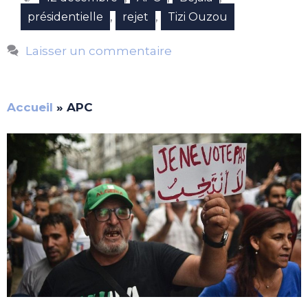
,
,
présidentielle
rejet
Tizi Ouzou
Laisser un commentaire
Accueil
»
APC