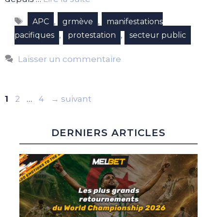
Étiquettes
,
,
APC
grmève
manifestations
,
,
pacifiques
protestation
secteur public
Laisser un commentaire
Page
Page
Page
1
2
…
4
→
suivant
DERNIERS ARTICLES