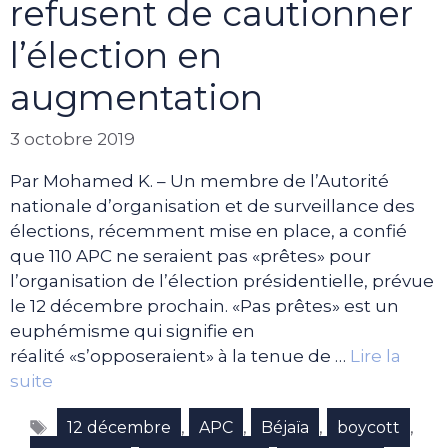
refusent de cautionner
l’élection en
augmentation
3 octobre 2019
Par Mohamed K. – Un membre de l’Autorité
nationale d’organisation et de surveillance des
élections, récemment mise en place, a confié
que 110 APC ne seraient pas «prêtes» pour
l’organisation de l’élection présidentielle, prévue
le 12 décembre prochain. «Pas prêtes» est un
euphémisme qui signifie en
réalité «s’opposeraient» à la tenue de …
Lire la
suite
Étiquettes
,
,
,
,
12 décembre
APC
Béjaïa
boycott