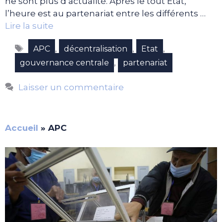
ne sont plus d’actualité. Après le tout Etat,
l’heure est au partenariat entre les différents …
Lire la suite
Étiquettes
,
,
,
APC
décentralisation
Etat
,
gouvernance centrale
partenariat
Laisser un commentaire
Accueil
»
APC