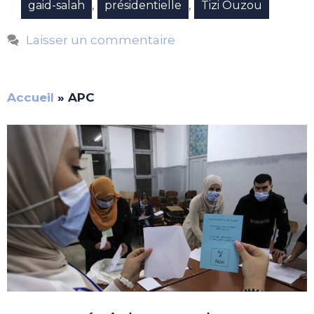
,
,
gaid-salah
présidentielle
Tizi Ouzou
Laisser un commentaire
Accueil
»
APC