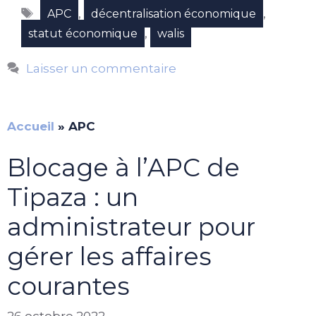
Étiquettes
,
,
APC
décentralisation économique
,
statut économique
walis
Laisser un commentaire
Accueil
»
APC
Blocage à l’APC de
Tipaza : un
administrateur pour
gérer les affaires
courantes
26 octobre 2022