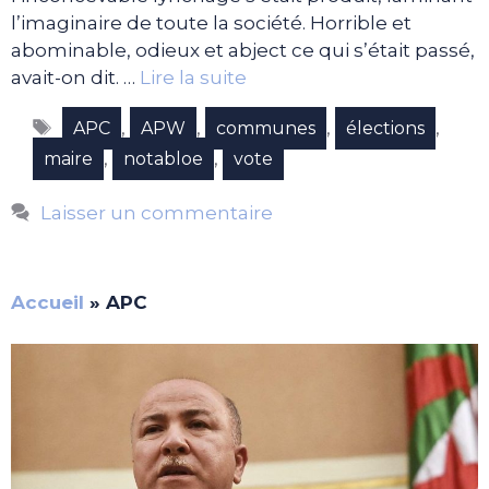
l’imaginaire de toute la société. Horrible et
abominable, odieux et abject ce qui s’était passé,
avait-on dit. …
Lire la suite
Étiquettes
,
,
,
,
APC
APW
communes
élections
,
,
maire
notabloe
vote
Laisser un commentaire
Accueil
»
APC