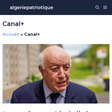
Aller
Me
au
contenu
Canal+
Accueil
»
Canal+