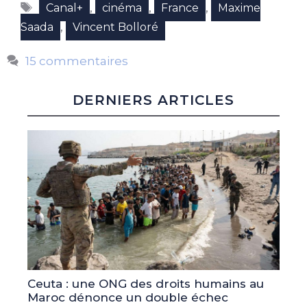
Étiquettes
,
,
,
Canal+
cinéma
France
Maxime
,
Saada
Vincent Bolloré
15 commentaires
DERNIERS ARTICLES
Ceuta : une ONG des droits humains au
Maroc dénonce un double échec