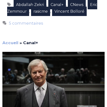
Étiquettes
,
,
,
Abdallah Zekri
Canal+
CNews
Eric
,
,
Zemmour
rasicme
Vincent Bolloré
5 commentaires
Accueil
»
Canal+