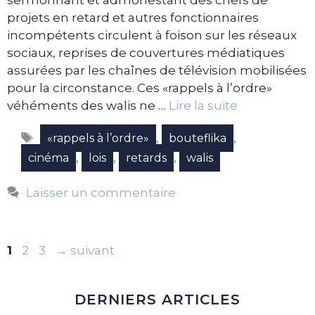
projets en retard et autres fonctionnaires
incompétents circulent à foison sur les réseaux
sociaux, reprises de couvertures médiatiques
assurées par les chaînes de télévision mobilisées
pour la circonstance. Ces «rappels à l’ordre»
véhéments des walis ne …
Lire la suite
Étiquettes
,
,
«rappels à l’ordre»
bouteflika
,
,
,
cinéma
lois
retards
walis
Laisser un commentaire
Page
Page
Page
1
2
3
→
suivant
DERNIERS ARTICLES