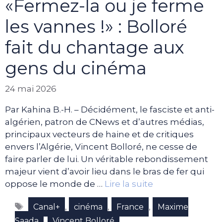
«Fermez-la ou je ferme
les vannes !» : Bolloré
fait du chantage aux
gens du cinéma
24 mai 2026
Par Kahina B.-H. – Décidément, le fasciste et anti-
algérien, patron de CNews et d’autres médias,
principaux vecteurs de haine et de critiques
envers l’Algérie, Vincent Bolloré, ne cesse de
faire parler de lui. Un véritable rebondissement
majeur vient d’avoir lieu dans le bras de fer qui
oppose le monde de …
Lire la suite
Étiquettes
,
,
,
Canal+
cinéma
France
Maxime
,
Saada
Vincent Bolloré