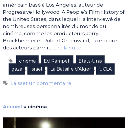
américain basé à Los Angeles, auteur de
Progressive Hollywood: A People’s Film History of
the United States, dans lequel il a interviewé de
nombreuses personnalités du monde du
cinéma, comme les producteurs Jerry
Bruckheimer et Robert Greenwald, ou encore
des acteurs parmi …
Lire la suite
Étiquettes
,
,
,
cinéma
Ed Rampell
Etats-Unis
,
,
,
gaza
Israël
La Bataille d'Alger
UCLA
Laisser un commentaire
Accueil
»
cinéma