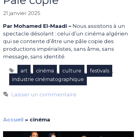
Pâle copie
21 janvier 2025
Par Mohamed El-Maadi –
Nous assistons à un
spectacle désolant : celui d’un cinéma algérien
qui se contente d’être une pâle copie des
productions impérialistes, sans âme, sans
message, sans identité.
Étiquettes
,
,
,
,
art
cinéma
culture
festivals
industrie cinématographique
Laisser un commentaire
Accueil
»
cinéma