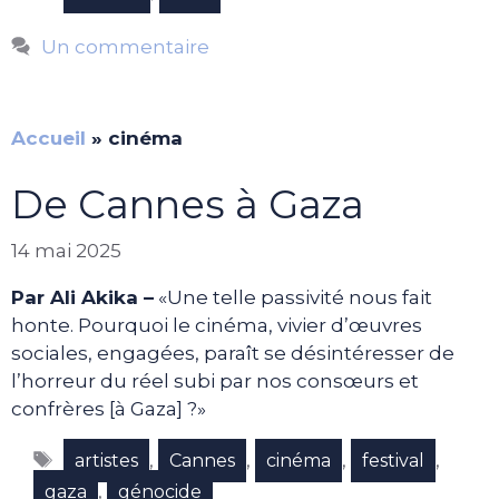
Un commentaire
Accueil
»
cinéma
De Cannes à Gaza
14 mai 2025
Par Ali Akika –
«Une telle passivité nous fait
honte. Pourquoi le cinéma, vivier d’œuvres
sociales, engagées, paraît se désintéresser de
l’horreur du réel subi par nos consœurs et
confrères [à Gaza] ?»
Étiquettes
,
,
,
,
artistes
Cannes
cinéma
festival
,
gaza
génocide