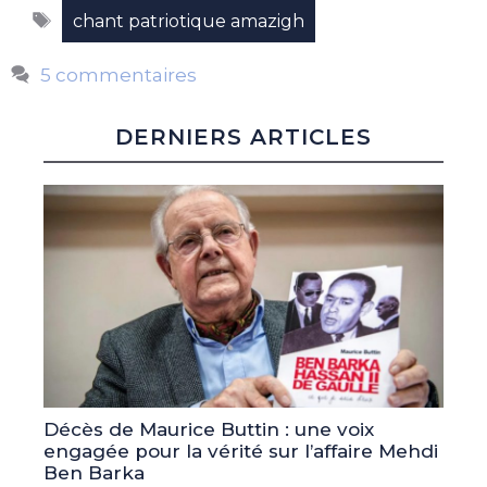
Étiquettes
chant patriotique amazigh
5 commentaires
DERNIERS ARTICLES
Décès de Maurice Buttin : une voix
engagée pour la vérité sur l’affaire Mehdi
Ben Barka