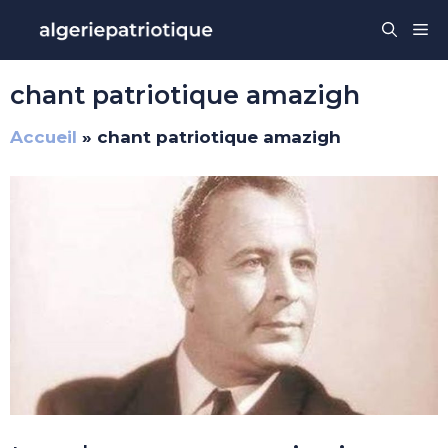
Aller
Me
au
contenu
chant patriotique amazigh
Accueil
»
chant patriotique amazigh