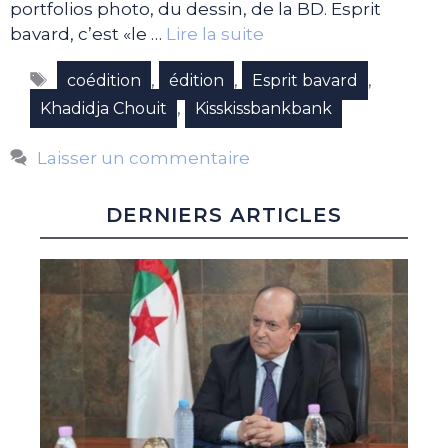
portfolios photo, du dessin, de la BD. Esprit
bavard, c’est «le …
Lire la suite
Étiquettes
,
,
,
coédition
édition
Esprit bavard
,
Khadidja Chouit
Kisskissbankbank
Laisser un commentaire
DERNIERS ARTICLES